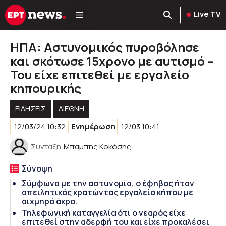
Μετάβαση
Live TV
σε
περιεχόμενο
ΗΠΑ: Αστυνομικός πυροβόλησε
και σκότωσε 15χρονο με αυτισμό –
Του είχε επιτεθεί με εργαλείο
κηπουρικής
ΕΙΔΗΣΕΙΣ
ΔΙΕΘΝΗ
12/03/24 10:32
Ενημέρωση
12/03 10:41
Σύνταξη
Μπάμπης Κοκόσης
Σύνοψη
Σύμφωνα με την αστυνομία, ο έφηβος ήταν
απειλητικός κρατώντας εργαλείο κήπου με
αιχμηρό άκρο.
Τηλεφωνική καταγγελία ότι ο νεαρός είχε
επιτεθεί στην αδερφή του και είχε προκαλέσει