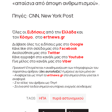
«απαίσια από άποψη ανθρωπισμού».
Πηγές: CNN, New York Post
Όλες οι
Ειδήσεις
από την
Ελλάδα
και
τον
Κόσμο
, στο
ertnews.gr
Διάβασε όλες τις ειδήσεις μας στο
Google
Κάνε like στη σελίδα μας στο
Facebook
Ακολούθησε μας στο
Twitter
Κάνε εγγραφή στο κανάλι μας στο
Youtube
Γίνε μέλος στο κανάλι μας στο
Viber
Προσοχή! Επιτρέπεται η αναδημοσίευση των πληροφοριών του
παραπάνω άρθρου (
όχι αυτολεξεί
) ή μέρους αυτών μόνο αν:
– Αναφέρεται ως πηγή το
ertnews.gr
στο σημείο όπου γίνεται η
αναφορά.
– Στο τέλος του άρθρου ως Πηγή
– Σε ένα από τα δύο σημεία να υπάρχει ενεργός σύνδεσμος
TAGS
ΗΠΑ
πυρά αστυνομικού