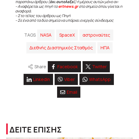
παραπάνω άρθρου (
όχι αυτολεξεί
) ή μέρους αυτών μόνο αν:
– Αναφέρεται ως πηγή το
ertnews.gr
στο σημείο όπου γίνεται η
αναφορά.
– Στο τέλος του άρθρου ως Πηγή
– Σε ένα από τα δύο σημεία να υπάρχει ενεργός σύνδεσμος
TAGS
NASA
SpaceX
αστροναύτες
Διεθνής Διαστημικός Σταθμός
ΗΠΑ
Share
Facebook
Twitter
Linkedin
Viber
WhatsApp
Email
ΔΕΙΤΕ ΕΠΙΣΗΣ