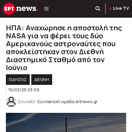
Μετάβαση
Live TV
σε
περιεχόμενο
ΗΠΑ: Αναχώρησε η αποστολή της
NASA για να φέρει τους δύο
Aμερικανούς αστροναύτες που
αποκλείστηκαν στον Διεθνή
Διαστημικό Σταθμό από τον
Ιούνιο
ΕΙΔΗΣΕΙΣ
ΔΙΕΘΝΗ
15/03/25 03:59
Σύνταξη
Συντακτική ομάδα ertnews.gr