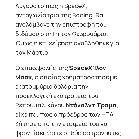
Αύγουστο πως η SpaceX,
ανταγωνίστρια της Boeing, θα
αναλάμβανε την επιστροφή του
διδύμου στη Γη τον Φεβρουάριο.
Όμως η επιχείρηση αναβλήθηκε για
τον Μάρτιο.
Ο επικεφαλής της
SpaceX Ίλον
Μασκ,
ο οποίος χρηματοδότησε με
εκατομμύρια δολάρια την
προεκλογική εκστρατεία του
Ρεπουμπλικάνου
Ντόναλντ Τραμπ
,
είχε πει πως ο πρόεδρος των ΗΠΑ
ζήτησε από την εταιρεία του να
φροντίσει ώστε οι δύο αστροναύτες