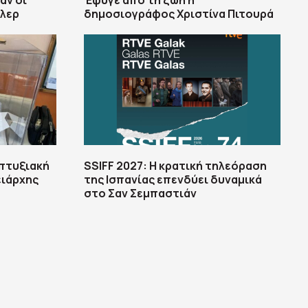
αν οι
Έφυγε από τη ζωή η
ίλερ
δημοσιογράφος Χριστίνα Πιτουρά
πτυξιακή
SSIFF 2027: Η κρατική τηλεόραση
ειάρχης
της Ισπανίας επενδύει δυναμικά
στο Σαν Σεμπαστιάν