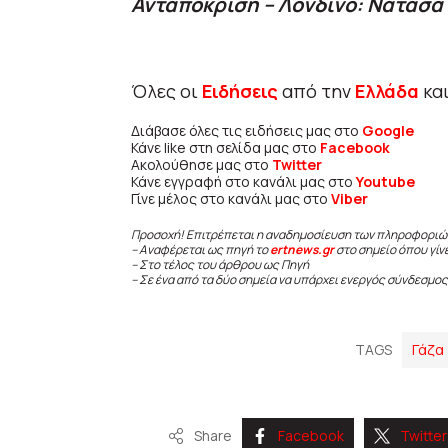
Ανταπόκριση – Λονδίνο: Νατάσα
Όλες οι
Ειδήσεις
από την
Ελλάδα
κα
Διάβασε όλες τις ειδήσεις μας στο
Google
Κάνε like στη σελίδα μας στο
Facebook
Ακολούθησε μας στο
Twitter
Κάνε εγγραφή στο κανάλι μας στο
Youtube
Γίνε μέλος στο κανάλι μας στο
Viber
Προσοχή! Επιτρέπεται η αναδημοσίευση των πληροφοριώ
– Αναφέρεται ως πηγή το
ertnews.gr
στο σημείο όπου γίν
– Στο τέλος του άρθρου ως Πηγή
– Σε ένα από τα δύο σημεία να υπάρχει ενεργός σύνδεσμος
TAGS
Γάζα
Share
Facebook
Twitter