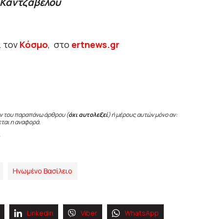
 Καντζάβελου
ι τον
Κόσμο
, στο
ertnews.gr
ν του παραπάνω άρθρου (
όχι αυτολεξεί
) ή μέρους αυτών μόνο αν:
εται η αναφορά.
Ηνωμένο Βασίλειο
Linkedin
Viber
WhatsApp