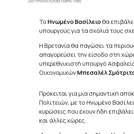
(AP Photo/Enas Rami, File)
Το
Ηνωμένο Βασίλειο
θα επιβάλε
υπουργούς για τα σχόλιά τους σχε
Η Βρετανία θα παγώσει τα περιου
απαγορεύσει την είσοδο στη χώρα
υπερεθνικιστή υπουργό Ασφαλεία
Οικονομικών
Μπεσαλέλ Σμότριτ
Πρόκειται για μια σημαντική απ
Πολιτειών, με το Ηνωμένο Βασίλει
κυρώσεις που έχουν ήδη επιβάλει 
και άλλες χώρες.