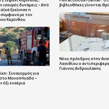
 Στεφάνι Κορινθίας:
Film at Lincoln Center: Ότ
ν ισχυρές δυνάμεις – Από
βιβλιοθήκες γίνονται θρ
ϊκά ξεκίνησε η
 σύμφωνα με τον
ρχο Κορίνθου
Νέος πρόεδρος στην Ανα
Λασιθίου ο αντιπεριφερ
Γιάννης Ανδρουλάκης
κη: Συναγερμός για
 στο Μονοπήγαδο –
 έξι εναέρια