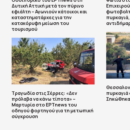
Οδοιπορικό του ΕΡΤnews στη
Φωτιά στο
Δυτική Αττική μετά τον πύρινο
Επιχειρού
εφιάλτη – Αγωνιούν κάτοικοι και
φωτοβολτα
καταστηματάρχες για την
πυρκαγιά,
κατακόρυφη μείωση του
αντιδήμα
τουρισμού
Θεσσαλονί
Τραγωδία στις Σέρρες: «Δεν
πυρκαγιά
πρόλαβα να κάνω τίποτα» –
Σηκώθηκαν
Μαρτυρία στο ΕΡΤnews του
οδηγού φορτηγού για τη μετωπική
σύγκρουση