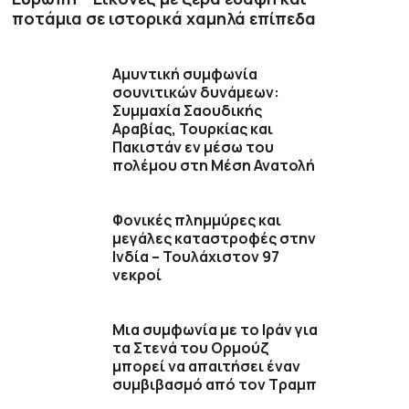
ποτάμια σε ιστορικά χαμηλά επίπεδα
Αμυντική συμφωνία
σουνιτικών δυνάμεων:
Συμμαχία Σαουδικής
Αραβίας, Τουρκίας και
Πακιστάν εν μέσω του
πολέμου στη Μέση Ανατολή
Φονικές πλημμύρες και
μεγάλες καταστροφές στην
Ινδία – Τουλάχιστον 97
νεκροί
Μια συμφωνία με το Ιράν για
τα Στενά του Ορμούζ
μπορεί να απαιτήσει έναν
συμβιβασμό από τον Τραμπ