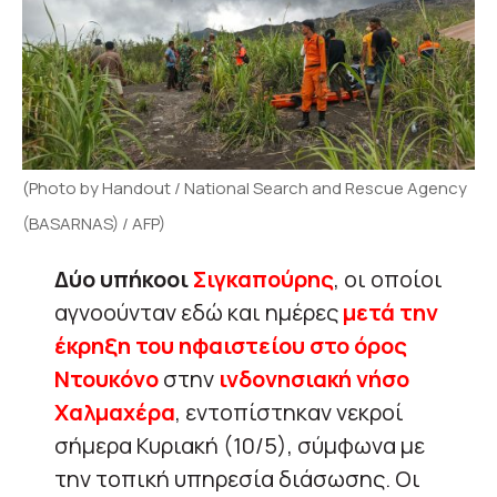
(Photo by Handout / National Search and Rescue Agency
(BASARNAS) / AFP)
Δύο υπήκοοι
Σιγκαπούρης
, οι οποίοι
αγνοούνταν εδώ και ημέρες
μετά την
έκρηξη του ηφαιστείου στο όρος
Ντουκόνο
στην
ινδονησιακή νήσο
Χαλμαχέρα
, εντοπίστηκαν νεκροί
σήμερα Κυριακή (10/5), σύμφωνα με
την τοπική υπηρεσία διάσωσης. Οι