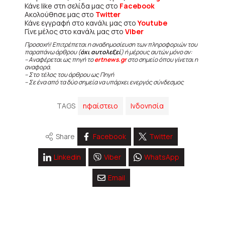
Κάνε like στη σελίδα μας στο
Facebook
Ακολούθησε μας στο
Twitter
Κάνε εγγραφή στο κανάλι μας στο
Youtube
Γίνε μέλος στο κανάλι μας στο
Viber
Προσοχή! Επιτρέπεται η αναδημοσίευση των πληροφοριών του
παραπάνω άρθρου (
όχι αυτολεξεί
) ή μέρους αυτών μόνο αν:
– Αναφέρεται ως πηγή το
ertnews.gr
στο σημείο όπου γίνεται η
αναφορά.
– Στο τέλος του άρθρου ως Πηγή
– Σε ένα από τα δύο σημεία να υπάρχει ενεργός σύνδεσμος
TAGS
ηφαίστειο
Ινδονησία
Share
Facebook
Twitter
Linkedin
Viber
WhatsApp
Email