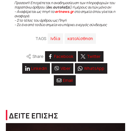
Προσοχή! Επιτρέπεται η αναδημοσίευση των πληροφοριών του
παραπάνω άρθρου (
όχι αυτολεξεί
) ή μέρους αυτών μόνο αν:
– Αναφέρεται ως πηγή το
ertnews.gr
στο σημείο όπου γίνεται η
αναφορά.
– Στο τέλος του άρθρου ως Πηγή
– Σε ένα από τα δύο σημεία να υπάρχει ενεργός σύνδεσμος
TAGS
Ινδία
κατολίσθηση
Share
Facebook
Twitter
Linkedin
Viber
WhatsApp
Email
ΔΕΙΤΕ ΕΠΙΣΗΣ