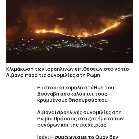
Κλιμάκωση των ισραηλινών επιθέσεων στο νότιο
Λίβανο παρά τις συνομιλίες στη Ρώμη
Η ιστορικά χαμηλή στάθμη του
Δούναβη αποκαλύπτει τους
κρυμμένους θησαυρούς του
Λιβανοϊσραηλινές συνομιλίες στη
Ρώμη: Πρόοδος στα ζητήματα των
συνόρων και της εκεχειρίας
Ιράν: Η συμφωνία με το Ομάν δεν