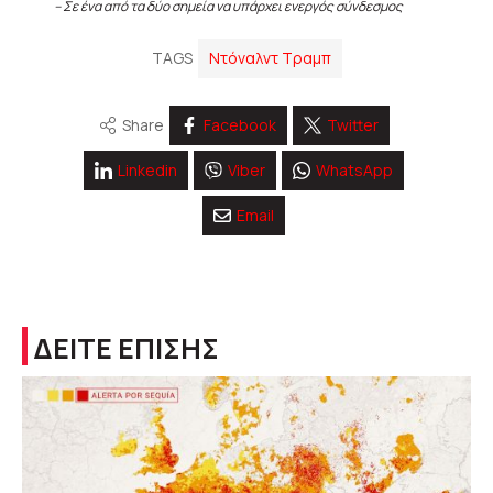
– Σε ένα από τα δύο σημεία να υπάρχει ενεργός σύνδεσμος
TAGS
Ντόναλντ Τραμπ
Share
Facebook
Twitter
Linkedin
Viber
WhatsApp
Email
ΔΕΙΤΕ ΕΠΙΣΗΣ