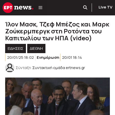
Μετάβαση
Live TV
σε
περιεχόμενο
Ίλον Μασκ, Τζεφ Μπέζος και Μαρκ
Ζούκερμπεργκ στη Ροτόντα του
Καπιτωλίου των ΗΠΑ (video)
ΕΙΔΗΣΕΙΣ
ΔΙΕΘΝΗ
20/01/25 18:02
Ενημέρωση
20/01 18:14
Σύνταξη
Συντακτική ομάδα ertnews.gr