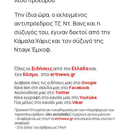
νέου προέδρου.
Την ίδια ώρα, ο εκλεγμένος
αντιπρόεδρος Τζ. Ντ. Βανς και η
σύζυγός του, έγιναν δεκτοί από την
Κάμαλα Χάρις και τον σύζυγό της
Νταγκ Έμχοφ.
Όλες οι
Ειδήσεις
από την
Ελλάδα
και
τον
Κόσμο
, στο
ertnews.gr
Διάβασε όλες τις ειδήσεις μας στο
Google
Κάνε like στη σελίδα μας στο
Facebook
Ακολούθησε μας στο
Twitter
Κάνε εγγραφή στο κανάλι μας στο
Youtube
Γίνε μέλος στο κανάλι μας στο
Viber
Προσοχή! Επιτρέπεται η αναδημοσίευση των πληροφοριών του
παραπάνω άρθρου (
όχι αυτολεξεί
) ή μέρους αυτών μόνο αν:
– Αναφέρεται ως πηγή το
ertnews.gr
στο σημείο όπου γίνεται η
αναφορά.
– Στο τέλος του άρθρου ως Πηγή