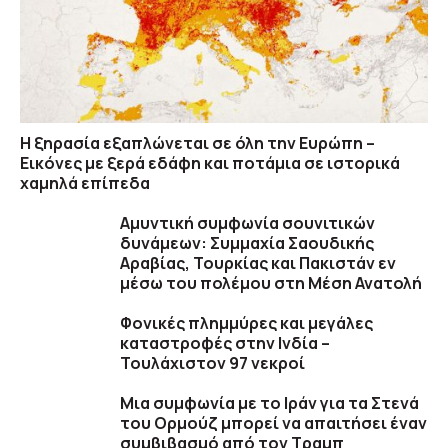
Η ξηρασία εξαπλώνεται σε όλη την Ευρώπη –
Εικόνες με ξερά εδάφη και ποτάμια σε ιστορικά
χαμηλά επίπεδα
Αμυντική συμφωνία σουνιτικών
δυνάμεων: Συμμαχία Σαουδικής
Αραβίας, Τουρκίας και Πακιστάν εν
μέσω του πολέμου στη Μέση Ανατολή
Φονικές πλημμύρες και μεγάλες
καταστροφές στην Ινδία –
Τουλάχιστον 97 νεκροί
Μια συμφωνία με το Ιράν για τα Στενά
του Ορμούζ μπορεί να απαιτήσει έναν
συμβιβασμό από τον Τραμπ