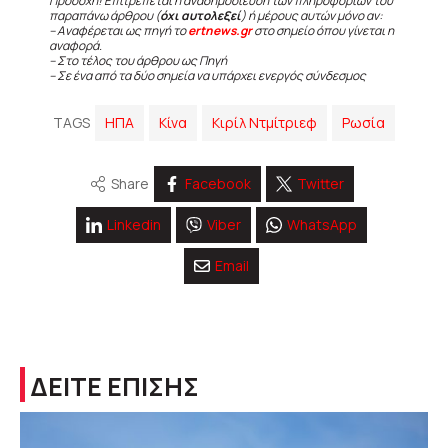
Προσοχή! Επιτρέπεται η αναδημοσίευση των πληροφοριών του
παραπάνω άρθρου (
όχι αυτολεξεί
) ή μέρους αυτών μόνο αν:
– Αναφέρεται ως πηγή το
ertnews.gr
στο σημείο όπου γίνεται η
αναφορά.
– Στο τέλος του άρθρου ως Πηγή
– Σε ένα από τα δύο σημεία να υπάρχει ενεργός σύνδεσμος
TAGS
ΗΠΑ
Κίνα
Κιρίλ Ντμίτριεφ
Ρωσία
Share
Facebook
Twitter
Linkedin
Viber
WhatsApp
Email
ΔΕΙΤΕ ΕΠΙΣΗΣ