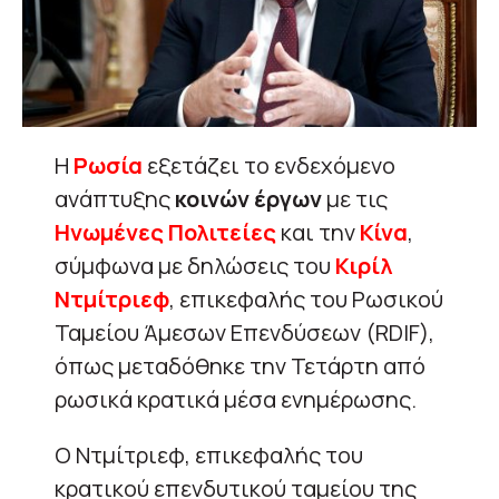
Η
Ρωσία
εξετάζει το ενδεχόμενο
ανάπτυξης
κοινών έργων
με τις
Ηνωμένες Πολιτείες
και την
Κίνα
,
σύμφωνα με δηλώσεις του
Κιρίλ
Ντμίτριεφ
, επικεφαλής του Ρωσικού
Ταμείου Άμεσων Επενδύσεων (RDIF),
όπως μεταδόθηκε την Τετάρτη από
ρωσικά κρατικά μέσα ενημέρωσης.
Ο Ντμίτριεφ, επικεφαλής του
κρατικού επενδυτικού ταμείου της