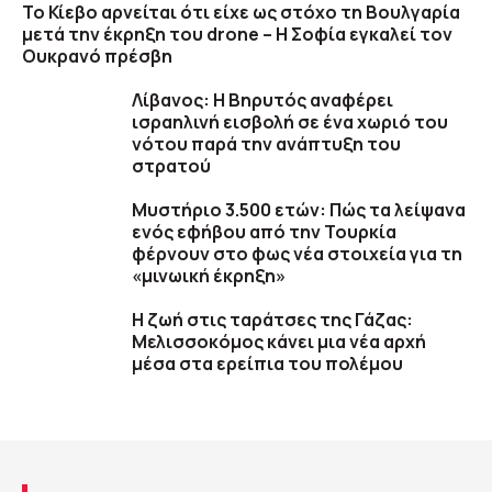
Το Κίεβο αρνείται ότι είχε ως στόχο τη Βουλγαρία
μετά την έκρηξη του drone – Η Σοφία εγκαλεί τον
Ουκρανό πρέσβη
Λίβανος: Η Βηρυτός αναφέρει
ισραηλινή εισβολή σε ένα χωριό του
νότου παρά την ανάπτυξη του
στρατού
Μυστήριο 3.500 ετών: Πώς τα λείψανα
ενός εφήβου από την Τουρκία
φέρνουν στο φως νέα στοιχεία για τη
«μινωική έκρηξη»
Η ζωή στις ταράτσες της Γάζας:
Μελισσοκόμος κάνει μια νέα αρχή
μέσα στα ερείπια του πολέμου