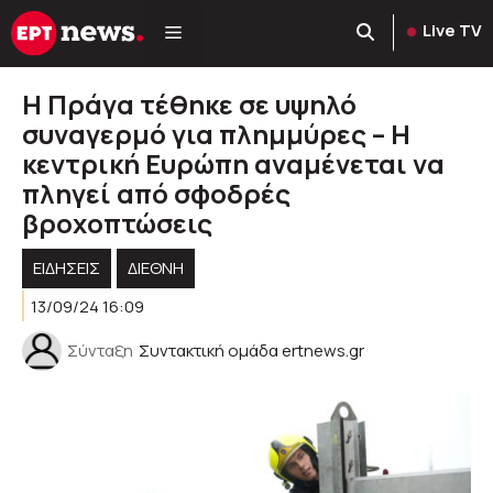
Μετάβαση
Live TV
σε
περιεχόμενο
Η Πράγα τέθηκε σε υψηλό
συναγερμό για πλημμύρες – Η
κεντρική Ευρώπη αναμένεται να
πληγεί από σφοδρές
βροχοπτώσεις
ΕΙΔΗΣΕΙΣ
ΔΙΕΘΝΗ
13/09/24 16:09
Σύνταξη
Συντακτική ομάδα ertnews.gr