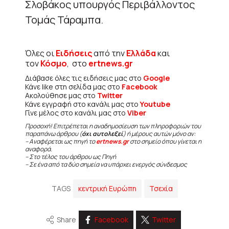
Σλοβάκος υπουργός Περιβάλλοντος
Τομάς Τάραμπα.
Όλες οι
Ειδήσεις
από την
Ελλάδα
και
τον
Κόσμο
, στο
ertnews.gr
Διάβασε όλες τις ειδήσεις μας στο
Google
Κάνε like στη σελίδα μας στο
Facebook
Ακολούθησε μας στο
Twitter
Κάνε εγγραφή στο κανάλι μας στο
Youtube
Γίνε μέλος στο κανάλι μας στο
Viber
Προσοχή! Επιτρέπεται η αναδημοσίευση των πληροφοριών του
παραπάνω άρθρου (
όχι αυτολεξεί
) ή μέρους αυτών μόνο αν:
– Αναφέρεται ως πηγή το
ertnews.gr
στο σημείο όπου γίνεται η
αναφορά.
– Στο τέλος του άρθρου ως Πηγή
– Σε ένα από τα δύο σημεία να υπάρχει ενεργός σύνδεσμος
TAGS
κεντρική Ευρώπη
Τσεχία
Share
Facebook
Twitter