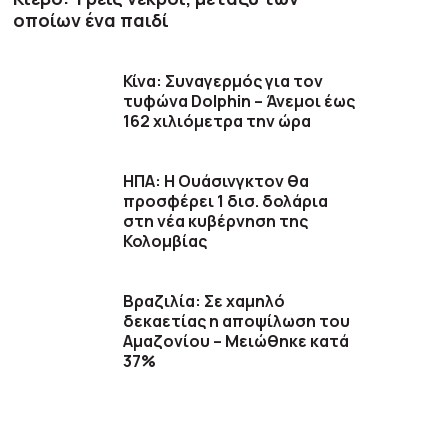
οποίων ένα παιδί
Κίνα: Συναγερμός για τον
τυφώνα Dolphin – Άνεμοι έως
162 χιλιόμετρα την ώρα
ΗΠΑ: H Ουάσινγκτον θα
προσφέρει 1 δισ. δολάρια
στη νέα κυβέρνηση της
Κολομβίας
Βραζιλία: Σε χαμηλό
δεκαετίας η αποψίλωση του
Αμαζονίου – Μειώθηκε κατά
37%