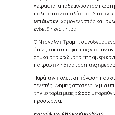
χειραψία, αποδεικνύοντας πως η 
πολιτική αντιπαλότητα. Στο πλευ
Μπάιντεν,
χαμογελαστός και σχε
ένδειξη ενότητας.
Ο Ντόναλντ Τραμπ, συνοδευόμενος
όπως και ο υποψήφιος για την αν
ρούχα στα χρώματα της αμερικαν
πατριωτική διάσταση της ημέρας
Παρά την πολιτική πόλωση που δια
τελετές μνήμης αποτελούν μια υπ
την ιστορία μιας χώρας μπορούν 
προσωρινά.
Επιμέλεια
:
Αθήνα Κοροβέση