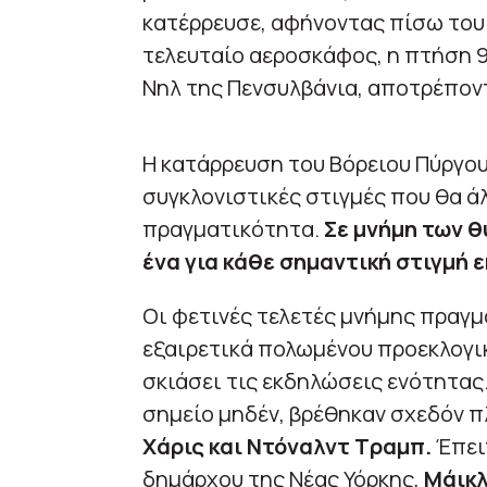
κατέρρευσε, αφήνοντας πίσω του 
τελευταίο αεροσκάφος, η πτήση 93
Νηλ της Πενσυλβάνια, αποτρέπον
Η κατάρρευση του Βόρειου Πύργου 
συγκλονιστικές στιγμές που θα ά
πραγματικότητα.
Σε μνήμη των θ
ένα για κάθε σημαντική στιγμή 
Οι φετινές τελετές μνήμης πραγμ
εξαιρετικά πολωμένου προεκλογικ
σκιάσει τις εκδηλώσεις ενότητας
σημείο μηδέν, βρέθηκαν σχεδόν π
Χάρις και Ντόναλντ Τραμπ.
Έπει
δημάρχου της Νέας Υόρκης,
Μάικλ