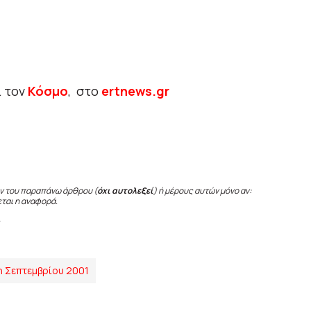
ι τον
Κόσμο
, στο
ertnews.gr
ν του παραπάνω άρθρου (
όχι αυτολεξεί
) ή μέρους αυτών μόνο αν:
εται η αναφορά.
η Σεπτεμβρίου 2001