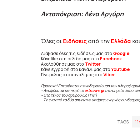
Ανταπόκριση: Λένα Αργύρη
Όλες οι
Ειδήσεις
από την
Ελλάδα
κα
Διάβασε όλες τις ειδήσεις μας στο
Google
Κάνε like στη σελίδα μας στο
Facebook
Ακολούθησε μας στο
Twitter
Κάνε εγγραφή στο κανάλι μας στο
Youtube
Γίνε μέλος στο κανάλι μας στο
Viber
Προσοχή! Επιτρέπεται η αναδημοσίευση των πληροφοριώ
– Αναφέρεται ως πηγή το
ertnews.gr
στο σημείο όπου γίν
– Στο τέλος του άρθρου ως Πηγή
– Σε ένα από τα δύο σημεία να υπάρχει ενεργός σύνδεσμος
TAGS
11