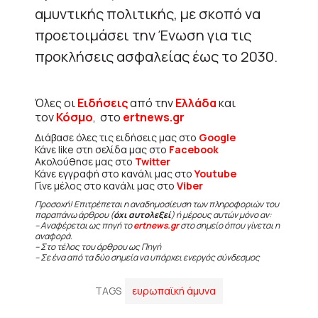
αμυντικής πολιτικής, με σκοπό να
προετοιμάσει την Ένωση για τις
προκλήσεις ασφαλείας έως το 2030.
Όλες οι
Ειδήσεις
από την
Ελλάδα
και
τον
Κόσμο
, στο
ertnews.gr
Διάβασε όλες τις ειδήσεις μας στο
Google
Κάνε like στη σελίδα μας στο
Facebook
Ακολούθησε μας στο
Twitter
Κάνε εγγραφή στο κανάλι μας στο
Youtube
Γίνε μέλος στο κανάλι μας στο
Viber
Προσοχή! Επιτρέπεται η αναδημοσίευση των πληροφοριών του
παραπάνω άρθρου (
όχι αυτολεξεί
) ή μέρους αυτών μόνο αν:
– Αναφέρεται ως πηγή το
ertnews.gr
στο σημείο όπου γίνεται η
αναφορά.
– Στο τέλος του άρθρου ως Πηγή
– Σε ένα από τα δύο σημεία να υπάρχει ενεργός σύνδεσμος
TAGS
ευρωπαϊκή άμυνα