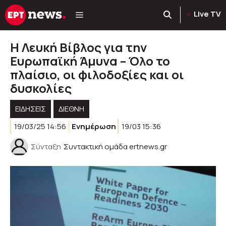
Μετάβαση
Live TV
σε
περιεχόμενο
Η Λευκή Βίβλος για την
Ευρωπαϊκή Άμυνα – Όλο το
πλαίσιο, οι φιλοδοξίες και οι
δυσκολίες
ΕΙΔΗΣΕΙΣ
ΔΙΕΘΝΗ
19/03/25 14:56
Ενημέρωση
19/03 15:36
Σύνταξη
Συντακτική ομάδα ertnews.gr