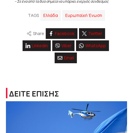
– Σε ένα από τα δύο σημεία να υπάρχει ενεργός σύνδεσμος
TAGS
Ελλάδα
Ευρωπαϊκή Ένωση
Share
Facebook
Twitter
Linkedin
Viber
WhatsApp
Email
ΔΕΙΤΕ ΕΠΙΣΗΣ