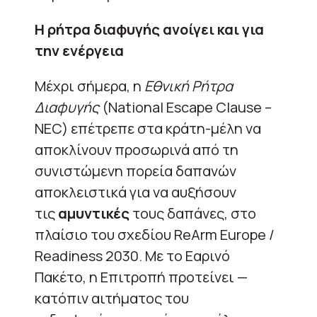
Η ρήτρα διαφυγής ανοίγει και για
την ενέργεια
Μέχρι σήμερα, η
Εθνική Ρήτρα
Διαφυγής
(National Escape Clause –
NEC) επέτρεπε στα κράτη-μέλη να
αποκλίνουν προσωρινά από τη
συνιστώμενη πορεία δαπανών
αποκλειστικά για να αυξήσουν
τις
αμυντικές
τους δαπάνες, στο
πλαίσιο του σχεδίου ReArm Europe /
Readiness 2030. Με το Εαρινό
Πακέτο, η Επιτροπή προτείνει —
κατόπιν αιτήματος του