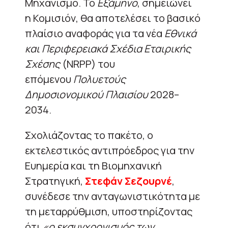
Μηχανισμό. Το
Εξάμηνο
, σημειώνει
η Κομισιόν, θα αποτελέσει το βασικό
πλαίσιο αναφοράς για τα νέα
Εθνικά
και Περιφερειακά Σχέδια Εταιρικής
Σχέσης
(NRPP) του
επόμενου
Πολυετούς
Δημοσιονομικού Πλαισίου
2028–
2034.
Σχολιάζοντας το πακέτο, ο
εκτελεστικός αντιπρόεδρος για την
Ευημερία και τη Βιομηχανική
Στρατηγική,
Στεφάν Σεζουρνέ
,
συνέδεσε την ανταγωνιστικότητα με
τη μεταρρύθμιση, υποστηρίζοντας
ότι
«ο εκσυγχρονισμός των