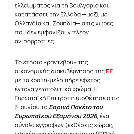
ελλείμματος για τη Βουλγαρία και
κατατάσσει την Ελλάδα —μαζί με
Ολλανδία και Σουηδία— στις χώρες
που δεν εμφανίζουν πλέον
ανισορροπίες.
Το ετήσιο «ραντεβού» της
οικονομικής διακυβέρνησης της
ΕΕ
με τα κράτη-μέλη πήρε εφέτος
έντονα γεωπολιτικό χρώμα. Η
Ευρωπαϊκή Επιτροπή υιοθέτησε στις
3 Ιουνίου το
Εαρινό Πακέτο του
Ευρωπαϊκού Εξαμήνου 2026
, ένα
σύνολο εγγράφων (εκθέσεις χώρας,
ειδικές ανά χώρα συστάσεις (CSRs),