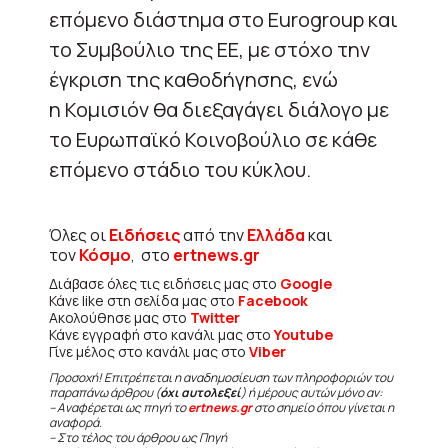
επόμενο διάστημα στο Eurogroup και
το Συμβούλιο της ΕΕ, με στόχο την
έγκριση της καθοδήγησης, ενώ
η Κομισιόν θα διεξαγάγει διάλογο με
το Ευρωπαϊκό Κοινοβούλιο σε κάθε
επόμενο στάδιο του κύκλου.
Όλες οι
Ειδήσεις
από την
Ελλάδα
και
τον
Κόσμο
, στο
ertnews.gr
Διάβασε όλες τις ειδήσεις μας στο
Google
Κάνε like στη σελίδα μας στο
Facebook
Ακολούθησε μας στο
Twitter
Κάνε εγγραφή στο κανάλι μας στο
Youtube
Γίνε μέλος στο κανάλι μας στο
Viber
Προσοχή! Επιτρέπεται η αναδημοσίευση των πληροφοριών του
παραπάνω άρθρου (
όχι αυτολεξεί
) ή μέρους αυτών μόνο αν:
– Αναφέρεται ως πηγή το
ertnews.gr
στο σημείο όπου γίνεται η
αναφορά.
– Στο τέλος του άρθρου ως Πηγή