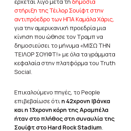
έρχεται λίγο μετά τη
δημόσια
στήριξη της Τέιλορ Σουίφτ στην
αντιπρόεδρο των ΗΠΑ Καμάλα Χάρις,
για την αμερικανική προεδρία μια
κίνηση που ώθησε τον Τραμπ να
δημοσιεύσει το μήνυμα «ΜΙΣΩ ΤΗΝ
ΤΕΙΛΟΡ ΣΟΥΙΦΤ!» με όλα τα γράμματα
κεφαλαία στην πλατφόρμα του Truth
Social.
Επικαλούμενο πηγές, το People
επιβεβαίωσε ότι
η 42χρονη Ιβάνκα
και η 13χρονη κόρη της Αραμπέλα
ήταν στο πλήθος στη συναυλία της
Σουίφτ στο Hard Rock Stadium
.