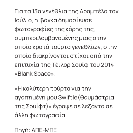
Για τα 13α γενέθλια της Αραμπέλα τον
Ιούλιο, η Ιβάνκα δημοσίευσε
φωτογραφίες της κόρης της,
συμπεριλαμβανομένης μιας στην
οποία κρατά τούρτα γενεθλίων, στην
οποία διακρίνονται στίχοι από την
επιτυχία της Τέιλορ Σουίφ του 2014
«Blank Space».
«Η καλύτερη τούρτα για την
αγαπημένη μου Swiftie(θαυμάστρια
της Σουίφτ)» έγραψε σε λεζάντα σε
άλλη φωτογραφία.
Πηγή: ΑΠΕ-ΜΠΕ