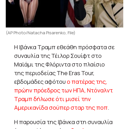
(AP Photo/Natacha Pisarenko, File)
Η Ιβάνκα Τραμπ εθεάθη πρόσφατα σε
συναυλία της Τέιλορ Σουίφτ στο
Μαϊάμι της Φλόριντα στο πλαίσιο
της περιοδείας The Eras Tour,
εβδομάδες αφότου
ο πατέρας της,
πρώην πρόεδρος των ΗΠΑ, Ντόναλντ
Τραμπ δήλωσε ότι μισεί την
Αμερικανίδα σούπερ σταρ της ποπ
.
Η παρουσία της Ιβάνκα στη συναυλία