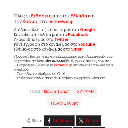
Όλες οι
Ειδήσεις
από την
Ελλάδα
και
τον
Κόσμο
, στο
ertnews.gr
Διάβασε όλες τις ειδήσεις μας στο
Google
Κάνε like στη σελίδα μας στο
Facebook
Ακολούθησε μας στο
Twitter
Κάνε εγγραφή στο κανάλι μας στο
Youtube
Γίνε μέλος στο κανάλι μας στο
Viber
Προσοχή! Επιτρέπεται η αναδημοσίευση των πληροφοριών του
παραπάνω άρθρου (
όχι αυτολεξεί
) ή μέρους αυτών μόνο αν:
– Αναφέρεται ως πηγή το
ertnews.gr
στο σημείο όπου γίνεται η
αναφορά.
– Στο τέλος του άρθρου ως Πηγή
– Σε ένα από τα δύο σημεία να υπάρχει ενεργός σύνδεσμος
TAGS
Ιβάνκα Τραμπ
ΣΥΝΑΥΛΙΑ
Τέιλορ Σουίφτ
Share
Facebook
Twitter