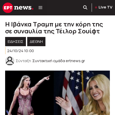
Μετάβαση
Live TV
σε
περιεχόμενο
Η Ιβάνκα Τραμπ με την κόρη της
σε συναυλία της Τέιλορ Σουίφτ
ΕΙΔΗΣΕΙΣ
ΔΙΕΘΝΗ
24/10/24 10:00
Σύνταξη
Συντακτική ομάδα ertnews.gr