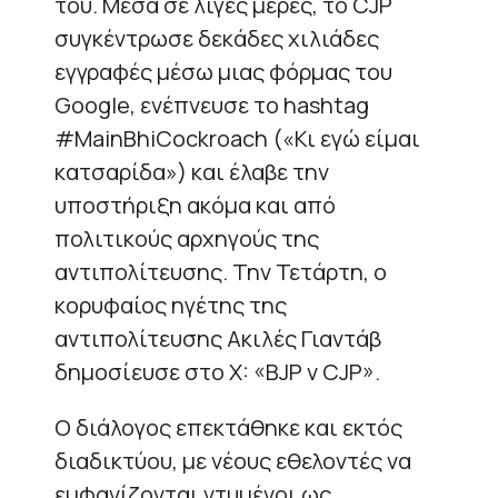
του. Μέσα σε λίγες μέρες, το CJP
συγκέντρωσε δεκάδες χιλιάδες
εγγραφές μέσω μιας φόρμας του
Google, ενέπνευσε το hashtag
#MainBhiCockroach («Κι εγώ είμαι
κατσαρίδα») και έλαβε την
υποστήριξη ακόμα και από
πολιτικούς αρχηγούς της
αντιπολίτευσης. Την Τετάρτη, ο
κορυφαίος ηγέτης της
αντιπολίτευσης Ακιλές Γιαντάβ
δημοσίευσε στο X: «BJP v CJP».
Ο διάλογος επεκτάθηκε και εκτός
διαδικτύου, με νέους εθελοντές να
εμφανίζονται ντυμένοι ως