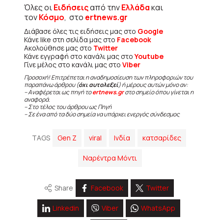
Όλες οι
Ειδήσεις
από την
Ελλάδα
και
τον
Κόσμο
, στο
ertnews.gr
Διάβασε όλες τις ειδήσεις μας στο
Google
Κάνε like στη σελίδα μας στο
Facebook
Ακολούθησε μας στο
Twitter
Κάνε εγγραφή στο κανάλι μας στο
Youtube
Γίνε μέλος στο κανάλι μας στο
Viber
Προσοχή! Επιτρέπεται η αναδημοσίευση των πληροφοριών του
παραπάνω άρθρου (
όχι αυτολεξεί
) ή μέρους αυτών μόνο αν:
– Αναφέρεται ως πηγή το
ertnews.gr
στο σημείο όπου γίνεται η
αναφορά.
– Στο τέλος του άρθρου ως Πηγή
– Σε ένα από τα δύο σημεία να υπάρχει ενεργός σύνδεσμος
TAGS
Gen Z
viral
Ινδία
κατσαρίδες
Ναρέντρα Μόντι
Share
Facebook
Twitter
Linkedin
Viber
WhatsApp