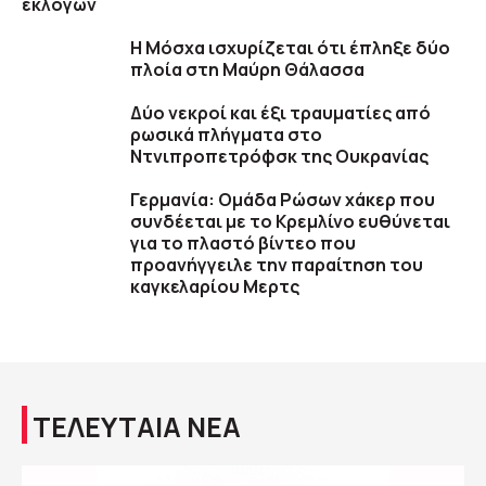
εκλογών
Η Μόσχα ισχυρίζεται ότι έπληξε δύο
πλοία στη Μαύρη Θάλασσα
Δύο νεκροί και έξι τραυματίες από
ρωσικά πλήγματα στο
Ντνιπροπετρόφσκ της Ουκρανίας
Γερμανία: Ομάδα Ρώσων χάκερ που
συνδέεται με το Κρεμλίνο ευθύνεται
για το πλαστό βίντεο που
προανήγγειλε την παραίτηση του
καγκελαρίου Μερτς
ΤΕΛΕΥΤΑΙΑ ΝΕΑ