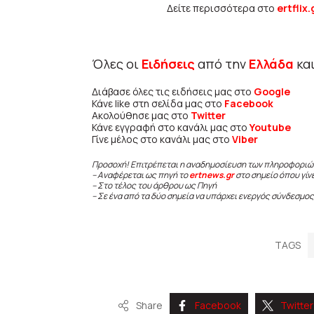
Δείτε περισσότερα στο
ertflix.
Όλες οι
Ειδήσεις
από την
Ελλάδα
κα
Διάβασε όλες τις ειδήσεις μας στο
Google
Κάνε like στη σελίδα μας στο
Facebook
Ακολούθησε μας στο
Twitter
Κάνε εγγραφή στο κανάλι μας στο
Youtube
Γίνε μέλος στο κανάλι μας στο
Viber
Προσοχή! Επιτρέπεται η αναδημοσίευση των πληροφοριώ
– Αναφέρεται ως πηγή το
ertnews.gr
στο σημείο όπου γίν
– Στο τέλος του άρθρου ως Πηγή
– Σε ένα από τα δύο σημεία να υπάρχει ενεργός σύνδεσμος
TAGS
Share
Facebook
Twitter