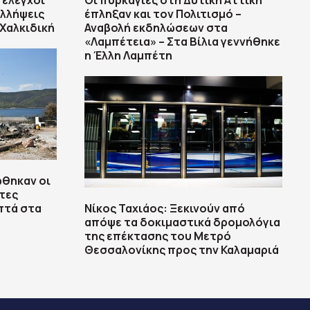
 έλεγχοι
Οι πυρκαγιές στη Δυτική Αττική
υλλήψεις
έπληξαν και τον Πολιτισμό –
 Χαλκιδική
Αναβολή εκδηλώσεων στα
«Λαμπέτεια» – Στα Βίλια γεννήθηκε
η Έλλη Λαμπέτη
ώθηκαν οι
τες
πτά στα
Νίκος Ταχιάος: Ξεκινούν από
απόψε τα δοκιμαστικά δρομολόγια
της επέκτασης του Μετρό
Θεσσαλονίκης προς την Καλαμαριά