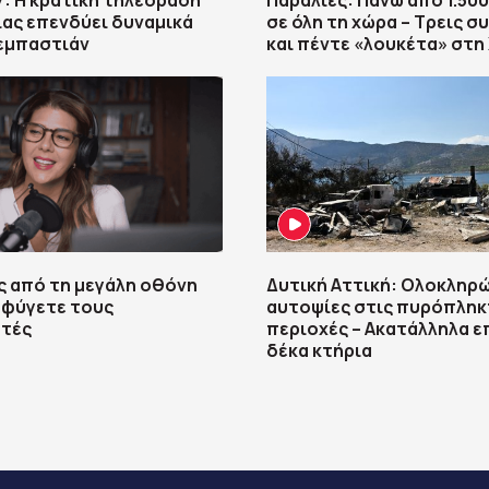
7: Η κρατική τηλεόραση
Παραλίες: Πάνω από 1.500
ίας επενδύει δυναμικά
σε όλη τη χώρα – Τρεις σ
εμπαστιάν
και πέντε «λουκέτα» στη
 από τη μεγάλη οθόνη
Δυτική Αττική: Ολοκληρ
οφύγετε τους
αυτοψίες στις πυρόπληκ
στές
περιοχές – Ακατάλληλα ε
δέκα κτήρια