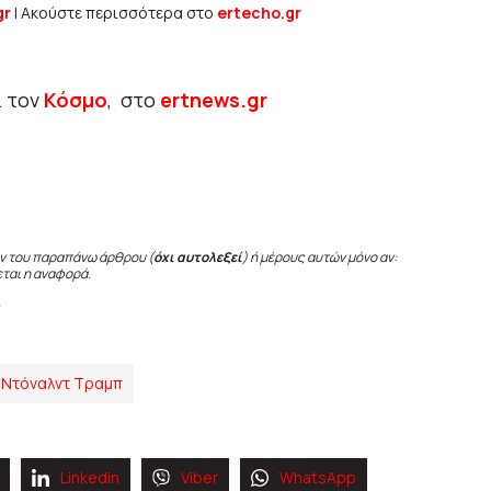
gr
| Ακούστε περισσότερα στο
ertecho.gr
ι τον
Κόσμο
, στο
ertnews.gr
ν του παραπάνω άρθρου (
όχι αυτολεξεί
) ή μέρους αυτών μόνο αν:
εται η αναφορά.
Ντόναλντ Τραμπ
Linkedin
Viber
WhatsApp