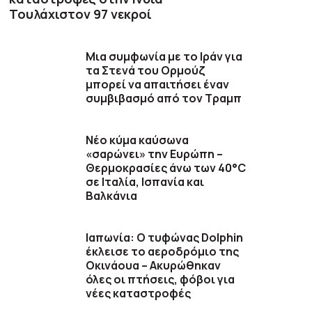
Τουλάχιστον 97 νεκροί
Μια συμφωνία με το Ιράν για
τα Στενά του Ορμούζ
μπορεί να απαιτήσει έναν
συμβιβασμό από τον Τραμπ
Νέο κύμα καύσωνα
«σαρώνει» την Ευρώπη –
Θερμοκρασίες άνω των 40°C
σε Ιταλία, Ισπανία και
Βαλκάνια
Ιαπωνία: Ο τυφώνας Dolphin
έκλεισε το αεροδρόμιο της
Οκινάουα – Ακυρώθηκαν
όλες οι πτήσεις, φόβοι για
νέες καταστροφές