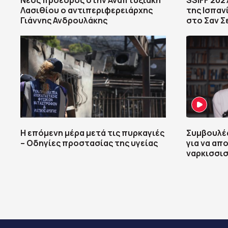
Νέος πρόεδρος στην Αναπτυξιακή
SSIFF 202
Λασιθίου ο αντιπεριφερειάρχης
της Ισπαν
Γιάννης Ανδρουλάκης
στο Σαν Σ
Η επόμενη μέρα μετά τις πυρκαγιές
Συμβουλές
– Οδηγίες προστασίας της υγείας
για να απ
ναρκισσι