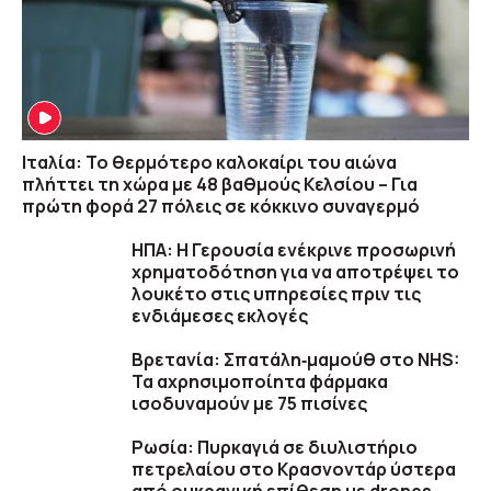
Ιταλία: Το θερμότερο καλοκαίρι του αιώνα
πλήττει τη χώρα με 48 βαθμούς Κελσίου – Για
πρώτη φορά 27 πόλεις σε κόκκινο συναγερμό
ΗΠΑ: Η Γερουσία ενέκρινε προσωρινή
χρηματοδότηση για να αποτρέψει το
λουκέτο στις υπηρεσίες πριν τις
ενδιάμεσες εκλογές
Βρετανία: Σπατάλη‑μαμούθ στο NHS:
Τα αχρησιμοποίητα φάρμακα
ισοδυναμούν με 75 πισίνες
Ρωσία: Πυρκαγιά σε διυλιστήριο
πετρελαίου στο Κρασνοντάρ ύστερα