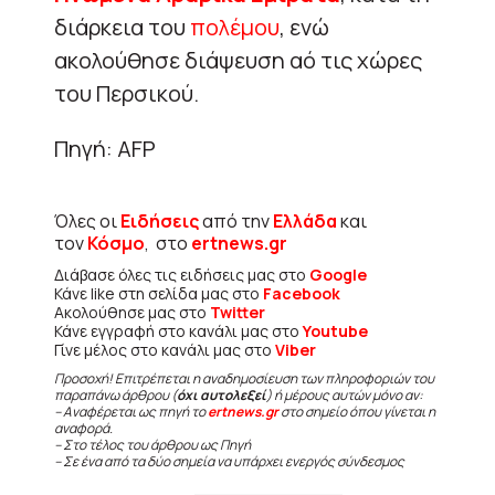
διάρκεια του
πολέμου
, ενώ
ακολούθησε διάψευση αό τις χώρες
του Περσικού.
Πηγή: AFP
Όλες οι
Ειδήσεις
από την
Ελλάδα
και
τον
Κόσμο
, στο
ertnews.gr
Διάβασε όλες τις ειδήσεις μας στο
Google
Κάνε like στη σελίδα μας στο
Facebook
Ακολούθησε μας στο
Twitter
Κάνε εγγραφή στο κανάλι μας στο
Youtube
Γίνε μέλος στο κανάλι μας στο
Viber
Προσοχή! Επιτρέπεται η αναδημοσίευση των πληροφοριών του
παραπάνω άρθρου (
όχι αυτολεξεί
) ή μέρους αυτών μόνο αν:
– Αναφέρεται ως πηγή το
ertnews.gr
στο σημείο όπου γίνεται η
αναφορά.
– Στο τέλος του άρθρου ως Πηγή
– Σε ένα από τα δύο σημεία να υπάρχει ενεργός σύνδεσμος