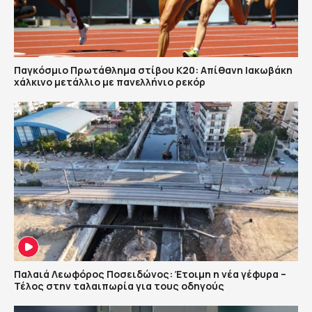
Παγκόσμιο Πρωτάθλημα στίβου Κ20: Απίθανη Ιακωβάκη
χάλκινο μετάλλιο με πανελλήνιο ρεκόρ
Παλαιά Λεωφόρος Ποσειδώνος: Έτοιμη η νέα γέφυρα –
Τέλος στην ταλαιπωρία για τους οδηγούς