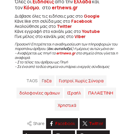
Όλες οι
Ειδήσεις
από την
Ελλάδα
και
τον
Κόσμο
, στο
ertnews.gr
Διάβασε όλες τις ειδήσεις μας στο
Google
Κάνε like στη σελίδα μας στο
Facebook
Ακολούθησε μας στο
Twitter
Κάνε εγγραφή στο κανάλι μας στο
Youtube
Γίνε μέλος στο κανάλι μας στο
Viber
Προσοχή! Επιτρέπεται η αναδημοσίευση των πληροφοριών του
παραπάνω άρθρου (
όχι αυτολεξεί
) ή μέρους αυτών μόνο αν:
– Αναφέρεται ως πηγή το
ertnews.gr
στο σημείο όπου γίνεται η
αναφορά.
– Στο τέλος του άρθρου ως Πηγή
– Σε ένα από τα δύο σημεία να υπάρχει ενεργός σύνδεσμος
TAGS
Γαζα
Γιατροί Χωρίς Σύνορα
δολοφονίες αμάχων
ΙΣραήλ
ΠΑΛΑΙΣΤΙΝΗ
Χρηστικά
Share
Facebook
Twitter