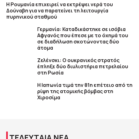
Η Ρουμανία επιχειρεί να εκτρέψει νερά του
Δούναβη για να παρατείνει τη λειτουργία
πυρηνικού σταθμού
Γερμανία: Καταδικάστηκε σε ισόβια
Αφγανός που έπεσε με το όχημά του
σε διαδήλωση σκοτώνοντας δύο
άτομα
Ζελένσκι: Ο ουκρανικός στρατός
έπληξε δύο διυλιστήρια πετρελαίου
στη Ρωσία
Η Ιαπωνία τιμά την 81η επέτειο από τη
ρίψη της ατομικής βόμβας στη
Χιροσίμα
ΤΕΛΕΥΤΑΙΑ ΝΕΑ