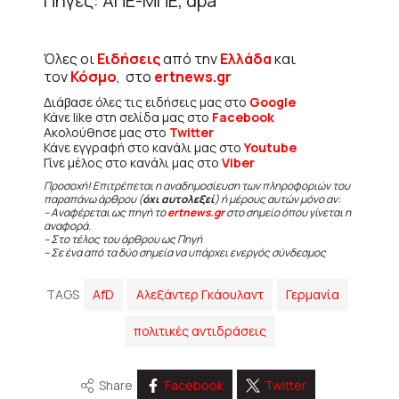
Πηγές: ΑΠΕ-ΜΠΕ, dpa
Όλες οι
Ειδήσεις
από την
Ελλάδα
και
τον
Κόσμο
, στο
ertnews.gr
Διάβασε όλες τις ειδήσεις μας στο
Google
Κάνε like στη σελίδα μας στο
Facebook
Ακολούθησε μας στο
Twitter
Κάνε εγγραφή στο κανάλι μας στο
Youtube
Γίνε μέλος στο κανάλι μας στο
Viber
Προσοχή! Επιτρέπεται η αναδημοσίευση των πληροφοριών του
παραπάνω άρθρου (
όχι αυτολεξεί
) ή μέρους αυτών μόνο αν:
– Αναφέρεται ως πηγή το
ertnews.gr
στο σημείο όπου γίνεται η
αναφορά.
– Στο τέλος του άρθρου ως Πηγή
– Σε ένα από τα δύο σημεία να υπάρχει ενεργός σύνδεσμος
TAGS
AfD
Αλεξάντερ Γκάουλαντ
Γερμανία
πολιτικές αντιδράσεις
Share
Facebook
Twitter