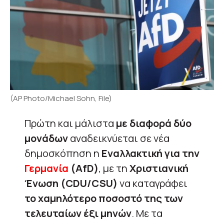
(AP Photo/Michael Sohn, File)
Πρώτη και μάλιστα
με διαφορά δύο
μονάδων
αναδεικνύεται σε νέα
δημοσκόπηση η
Εναλλακτική για την
Γερμανία
(AfD)
, με τη
Χριστιανική
Ένωση (CDU/CSU)
να καταγράφει
το χαμηλότερο ποσοστό της των
τελευταίων έξι μηνών
. Με τα