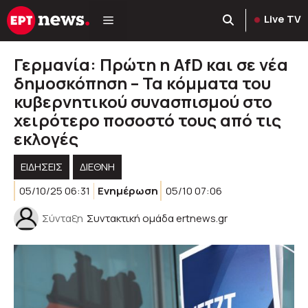
Μετάβαση
Live TV
σε
περιεχόμενο
Γερμανία: Πρώτη η AfD και σε νέα
δημοσκόπηση – Τα κόμματα του
κυβερνητικού συνασπισμού στο
χειρότερο ποσοστό τους από τις
εκλογές
ΕΙΔΗΣΕΙΣ
ΔΙΕΘΝΗ
05/10/25 06:31
Ενημέρωση
05/10 07:06
Σύνταξη
Συντακτική ομάδα ertnews.gr