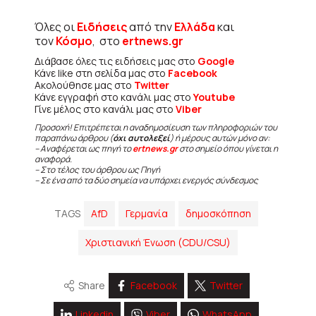
Όλες οι
Ειδήσεις
από την
Ελλάδα
και
τον
Κόσμο
, στο
ertnews.gr
Διάβασε όλες τις ειδήσεις μας στο
Google
Κάνε like στη σελίδα μας στο
Facebook
Ακολούθησε μας στο
Twitter
Κάνε εγγραφή στο κανάλι μας στο
Youtube
Γίνε μέλος στο κανάλι μας στο
Viber
Προσοχή! Επιτρέπεται η αναδημοσίευση των πληροφοριών του
παραπάνω άρθρου (
όχι αυτολεξεί
) ή μέρους αυτών μόνο αν:
– Αναφέρεται ως πηγή το
ertnews.gr
στο σημείο όπου γίνεται η
αναφορά.
– Στο τέλος του άρθρου ως Πηγή
– Σε ένα από τα δύο σημεία να υπάρχει ενεργός σύνδεσμος
TAGS
AfD
Γερμανία
δημοσκόπηση
Χριστιανική Ένωση (CDU/CSU)
Share
Facebook
Twitter
Linkedin
Viber
WhatsApp