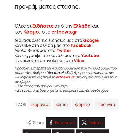
προγράμματος στάσης.
Όλες οι
Ειδήσεις
από την
Ελλάδα
και
τον
Κόσμο
, στο
ertnews.gr
Διάβασε όλες τις ειδήσεις μας στο
Google
Κάνε like στη σελίδα μας στο
Facebook
Ακολούθησε μας στο
Twitter
Κάνε εγγραφή στο κανάλι μας στο
Youtube
Γίνε μέλος στο κανάλι μας στο
Viber
Προσοχή! Επιτρέπεται η αναδημοσίευση των πληροφοριών του
παραπάνω άρθρου (
όχι αυτολεξεί
) ή μέρους αυτών μόνο αν:
– Αναφέρεται ως πηγή το
ertnews.gr
στο σημείο όπου γίνεται η
αναφορά.
– Στο τέλος του άρθρου ως Πηγή
– Σε ένα από τα δύο σημεία να υπάρχει ενεργός σύνδεσμος
TAGS
Γερμανία
κλοπή
φορτίο
φυσίγγια
Share
Facebook
Twitter