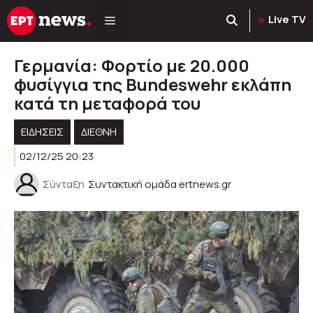
Μετάβαση
Live TV
σε
περιεχόμενο
Γερμανία: Φορτίο με 20.000
φυσίγγια της Bundeswehr εκλάπη
κατά τη μεταφορά του
ΕΙΔΗΣΕΙΣ
ΔΙΕΘΝΗ
02/12/25 20:23
Σύνταξη
Συντακτική ομάδα ertnews.gr