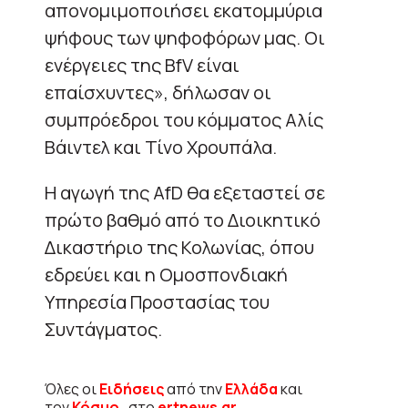
απονομιμοποιήσει εκατομμύρια
ψήφους των ψηφοφόρων μας. Οι
ενέργειες της BfV είναι
επαίσχυντες», δήλωσαν οι
συμπρόεδροι του κόμματος Αλίς
Βάιντελ και Τίνο Χρουπάλα.
Η αγωγή της AfD θα εξεταστεί σε
πρώτο βαθμό από το Διοικητικό
Δικαστήριο της Κολωνίας, όπου
εδρεύει και η Ομοσπονδιακή
Υπηρεσία Προστασίας του
Συντάγματος.
Όλες οι
Ειδήσεις
από την
Ελλάδα
και
τον
Κόσμο
, στο
ertnews.gr