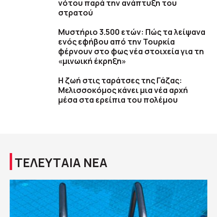
νότου παρά την ανάπτυξη του
στρατού
Μυστήριο 3.500 ετών: Πώς τα λείψανα
ενός εφήβου από την Τουρκία
φέρνουν στο φως νέα στοιχεία για τη
«μινωική έκρηξη»
Η ζωή στις ταράτσες της Γάζας:
Μελισσοκόμος κάνει μια νέα αρχή
μέσα στα ερείπια του πολέμου
ΤΕΛΕΥΤΑΙΑ ΝΕΑ