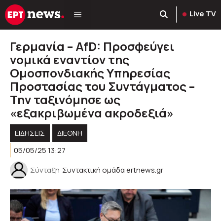
Μετάβαση
Live TV
σε
περιεχόμενο
Γερμανία – AfD: Προσφεύγει
νομικά εναντίον της
Ομοσπονδιακής Υπηρεσίας
Προστασίας του Συντάγματος –
Την ταξινόμησε ως
«εξακριβωμένα ακροδεξιά»
ΕΙΔΗΣΕΙΣ
ΔΙΕΘΝΗ
05/05/25 13:27
Σύνταξη
Συντακτική ομάδα ertnews.gr