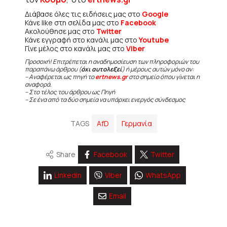
Διάβασε όλες τις ειδήσεις μας στο
Google
Κάνε like στη σελίδα μας στο
Facebook
Ακολούθησε μας στο
Twitter
Κάνε εγγραφή στο κανάλι μας στο
Youtube
Γίνε μέλος στο κανάλι μας στο
Viber
Προσοχή! Επιτρέπεται η αναδημοσίευση των πληροφοριών του
παραπάνω άρθρου (
όχι αυτολεξεί
) ή μέρους αυτών μόνο αν:
– Αναφέρεται ως πηγή το
ertnews.gr
στο σημείο όπου γίνεται η
αναφορά.
– Στο τέλος του άρθρου ως Πηγή
– Σε ένα από τα δύο σημεία να υπάρχει ενεργός σύνδεσμος
TAGS
AfD
Γερμανία
Share
Facebook
Twitter
Linkedin
Viber
WhatsApp
Email