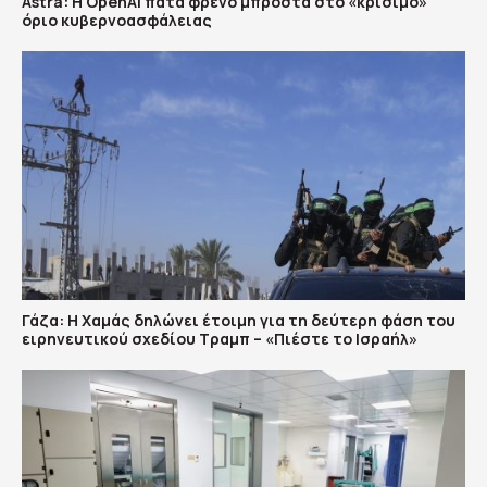
Astra: Η OpenAI πατά φρένο μπροστά στο «κρίσιμο»
όριο κυβερνοασφάλειας
Γάζα: Η Χαμάς δηλώνει έτοιμη για τη δεύτερη φάση του
ειρηνευτικού σχεδίου Τραμπ – «Πιέστε το Ισραήλ»