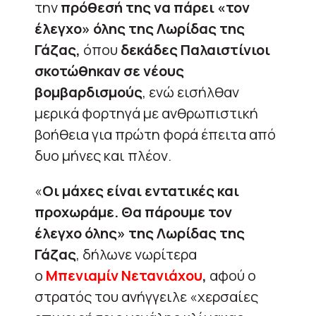
την
πρόθεσή της να πάρει «τον
έλεγχο» όλης της Λωρίδας της
Γάζας,
όπου
δεκάδες Παλαιστίνιοι
σκοτώθηκαν σε νέους
βομβαρδισμούς
, ενώ εισήλθαν
μερικά φορτηγά με ανθρωπιστική
βοήθεια για πρώτη φορά έπειτα από
δυο μήνες και πλέον.
«
Οι μάχες είναι εντατικές και
προχωράμε. Θα πάρουμε τον
έλεγχο όλης» της Λωρίδας της
Γάζας
, δήλωνε νωρίτερα
ο
Μπενιαμίν Νετανιάχου
,
αφού ο
στρατός του ανήγγειλε «χερσαίες