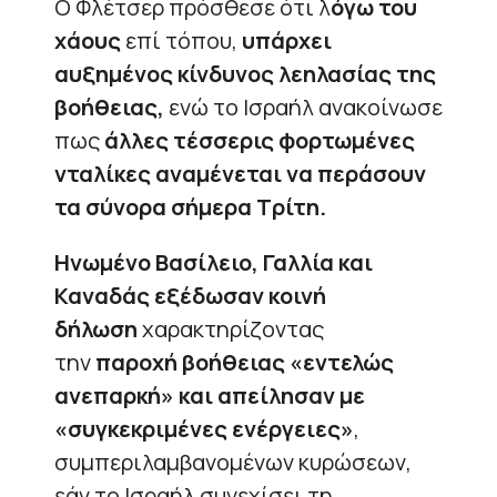
Ο Φλέτσερ πρόσθεσε ότι λ
όγω του
χάους
επί τόπου,
υπάρχει
αυξημένος κίνδυνος λεηλασίας της
βοήθειας,
ενώ το Ισραήλ ανακοίνωσε
πως
άλλες τέσσερις φορτωμένες
νταλίκες αναμένεται να περάσουν
τα σύνορα σήμερα Τρίτη.
Ηνωμένο Βασίλειο, Γαλλία και
Καναδάς εξέδωσαν κοινή
δήλωση
χαρακτηρίζοντας
την
παροχή βοήθειας «εντελώς
ανεπαρκή» και απείλησαν με
«συγκεκριμένες ενέργειες»
,
συμπεριλαμβανομένων κυρώσεων,
εάν το Ισραήλ συνεχίσει τη