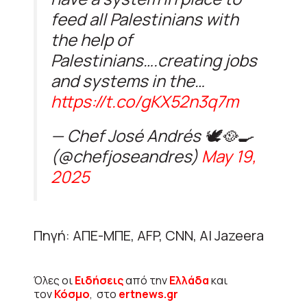
feed all Palestinians with
the help of
Palestinians….creating jobs
and systems in the…
https://t.co/gKX52n3q7m
— Chef José Andrés 🕊️🥘🍳
(@chefjoseandres)
May 19,
2025
Πηγή: ΑΠΕ-ΜΠΕ, AFP, CNN, Al Jazeera
Όλες οι
Ειδήσεις
από την
Ελλάδα
και
τον
Κόσμο
, στο
ertnews.gr