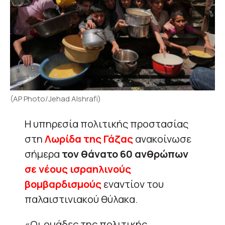
(AP Photo/Jehad Alshrafi)
Η υπηρεσία πολιτικής προστασίας
στη
Λωρίδα της Γάζας
ανακοίνωσε
σήμερα
τον θάνατο 60 ανθρώπων
σε νέους ισραηλινούς
βομβαρδισμούς
εναντίον του
παλαιστινιακού θύλακα.
«Οι ομάδες της πολιτικής