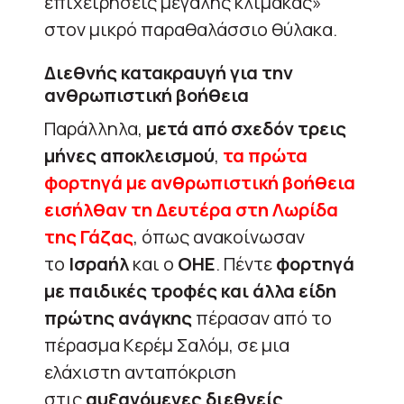
επιχειρήσεις μεγάλης κλίμακας»
στον μικρό παραθαλάσσιο θύλακα.
Διεθνής κατακραυγή για την
ανθρωπιστική βοήθεια
Παράλληλα,
μετά από σχεδόν τρεις
μήνες αποκλεισμού
,
τα πρώτα
φορτηγά με ανθρωπιστική βοήθεια
εισήλθαν τη Δευτέρα στη Λωρίδα
της Γάζας
, όπως ανακοίνωσαν
το
Ισραήλ
και ο
ΟΗΕ
. Πέντε
φορτηγά
με παιδικές τροφές και άλλα είδη
πρώτης ανάγκης
πέρασαν από το
πέρασμα Κερέμ Σαλόμ, σε μια
ελάχιστη ανταπόκριση
στις
αυξανόμενες διεθνείς