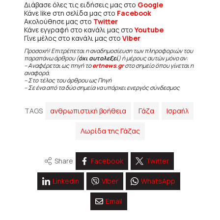
Διάβασε όλες τις ειδήσεις μας στο
Google
Κάνε like στη σελίδα μας στο
Facebook
Ακολούθησε μας στο
Twitter
Κάνε εγγραφή στο κανάλι μας στο
Youtube
Γίνε μέλος στο κανάλι μας στο
Viber
Προσοχή! Επιτρέπεται η αναδημοσίευση των πληροφοριών του
παραπάνω άρθρου (
όχι αυτολεξεί
) ή μέρους αυτών μόνο αν:
– Αναφέρεται ως πηγή το
ertnews.gr
στο σημείο όπου γίνεται η
αναφορά.
– Στο τέλος του άρθρου ως Πηγή
– Σε ένα από τα δύο σημεία να υπάρχει ενεργός σύνδεσμος
TAGS
ανθρωπιστική βοήθεια
Γάζα
Ισραήλ
Λωρίδα της Γάζας
Share
Facebook
Twitter
Linkedin
Viber
WhatsApp
Email