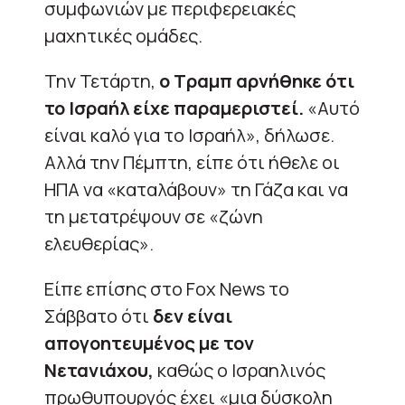
συμφωνιών με περιφερειακές
μαχητικές ομάδες.
Την Τετάρτη,
ο Τραμπ αρνήθηκε ότι
το Ισραήλ είχε παραμεριστεί.
«Αυτό
είναι καλό για το Ισραήλ», δήλωσε.
Αλλά την Πέμπτη, είπε ότι ήθελε οι
ΗΠΑ να «καταλάβουν» τη Γάζα και να
τη μετατρέψουν σε «ζώνη
ελευθερίας».
Είπε επίσης στο Fox News το
Σάββατο ότι
δεν είναι
απογοητευμένος με τον
Νετανιάχου,
καθώς ο Ισραηλινός
πρωθυπουργός έχει «μια δύσκολη