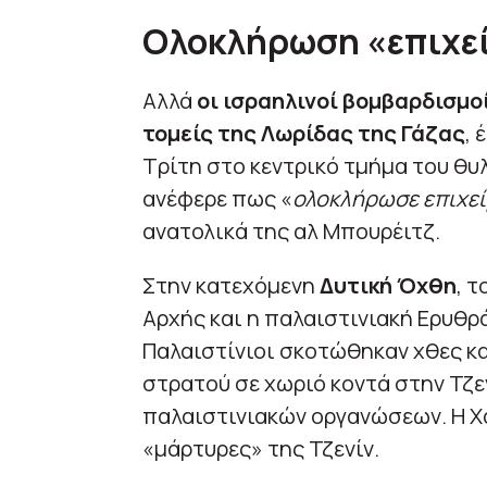
Ολοκλήρωση «επιχε
Αλλά
οι ισραηλινοί βομβαρδισμο
τομείς της Λωρίδας της Γάζας
, 
Τρίτη στο κεντρικό τμήμα του θυ
ανέφερε πως «
ολοκλήρωσε επιχε
ανατολικά της αλ Μπουρέιτζ.
Στην κατεχόμενη
Δυτική Όχθη
, 
Αρχής και η παλαιστινιακή Ερυθρ
Παλαιστίνιοι σκοτώθηκαν χθες κα
στρατού σε χωριό κοντά στην Τζε
παλαιστινιακών οργανώσεων. Η Χ
«μάρτυρες» της Τζενίν.