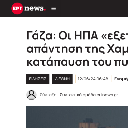
Μετάβαση
σε
περιεχόμενο
Γάζα: Οι ΗΠΑ «εξ
απάντηση της Χαμ
κατάπαυση του π
ΕΙΔΗΣΕΙΣ
ΔΙΕΘΝΗ
12/06/24 06:48
Ενημ
Σύνταξη
Συντακτική ομάδα ertnews.gr