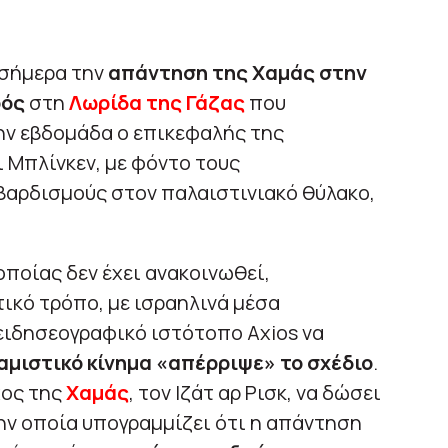
 σήμερα την
απάντηση της Χαμάς στην
ρός
στη
Λωρίδα της Γάζας
που
ν εβδομάδα ο επικεφαλής της
 Μπλίνκεν, με φόντο τους
αρδισμούς στον παλαιστινιακό θύλακο,
οποίας δεν έχει ανακοινωθεί,
ικό τρόπο, με ισραηλινά μέσα
ειδησεογραφικό ιστότοπο Axios να
αμιστικό κίνημα «απέρριψε» το σχέδιο
.
χος της
Χαμάς
, τον Ιζάτ αρ Ρισκ, να δώσει
ν οποία υπογραμμίζει ότι η απάντηση