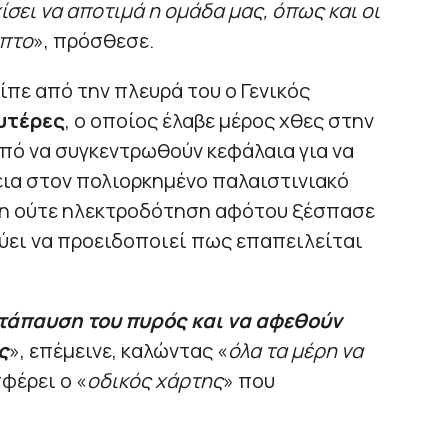
ίσει να αποτιμά η ομάδα μας, όπως και οι
υπτο
», πρόσθεσε.
είπε από την πλευρά του ο Γενικός
υτέρες
, ο οποίος έλαβε μέρος χθες στην
οπό να συγκεντρωθούν κεφάλαια για να
α στον πολιορκημένο παλαιστινιακό
ση ούτε ηλεκτροδότηση αφότου ξέσπασε
αύει να προειδοποιεί πως επαπειλείται
ατάπαυση του πυρός και να αφεθούν
ς
», επέμεινε, καλώντας «
όλα τα μέρη να
φέρει ο «
οδικός χάρτης
» που