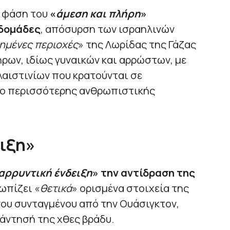
η φάση του
«
άμεση και πλήρη
»
βδομάδες
, απόσυρση των ισραηλινών
ημένες περιοχές
» της Λωρίδας της Γάζας
ρων, ιδίως γυναικών και αρρώστων, με
αιστινίων που κρατούνται σε
οδο περισσότερης ανθρωπιστικής
ιξη»
αρρυντική ένδειξη
» την αντίδραση της
ωπίζει «
θετικά
» ορισμένα στοιχεία της
νου συνταγμένου από την Ουάσιγκτον,
άντησή της χθες βράδυ.