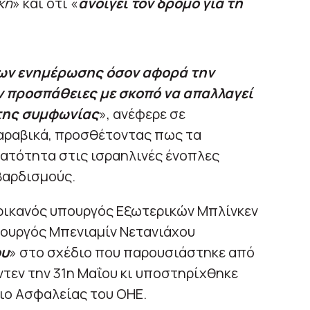
κή
» και ότι «
ανοίγει τον δρόμο για τη
σων ενημέρωσης όσον αφορά την
 προσπάθειες με σκοπό να απαλλαγεί
 της συμφωνίας
», ανέφερε σε
αραβικά, προσθέτοντας πως τα
ατότητα στις ισραηλινές ένοπλες
βαρδισμούς.
ερικανός υπουργός Εξωτερικών Μπλίνκεν
ουργός Μπενιαμίν Νετανιάχου
ου
» στο σχέδιο που παρουσιάστηκε από
τεν την 31η Μαΐου κι υποστηρίχθηκε
ιο Ασφαλείας του ΟΗΕ.