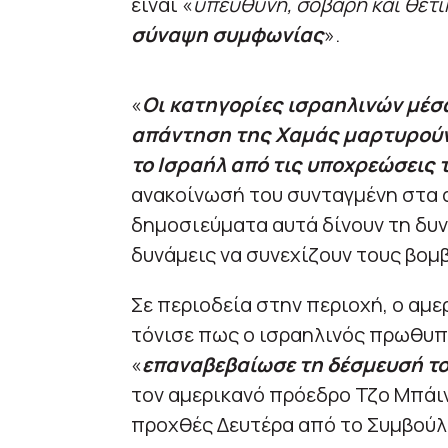
είναι «
υπεύθυνη, σοβαρή και θετι
σύναψη συμφωνίας
».
«
Οι κατηγορίες ισραηλινών μέ
απάντηση της Χαμάς μαρτυρούν
το Ισραήλ από τις υποχρεώσεις
ανακοίνωσή του συνταγμένη στα 
δημοσιεύματα αυτά δίνουν τη δυν
δυνάμεις να συνεχίζουν τους βομ
Σε περιοδεία στην περιοχή, ο αμ
τόνισε πως ο ισραηλινός πρωθυπ
«
επαναβεβαίωσε τη δέσμευσή τ
τον αμερικανό πρόεδρο Τζο Μπάιν
προχθές Δευτέρα από το Συμβούλ