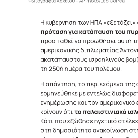
Φωτογραφία Αρχείου – AP Photo/Leo Correa
Η κυβέρνηση των ΗΠΑ «εξετάζει»
πρόταση για κατάπαυση του πυ
προσπαθεί να προωθήσει αυτή τη
αμερικανικής διπλωματίας Άντονι
ακατάπαυστους ισραηλινούς βομβ
τη 250ή ημέρα του πολέμου.
Η απάντηση, το περιεχόμενο της 
ερμηνεύθηκε με εντελώς διαφορετ
ενημέρωσης και τον αμερικανικό 
κρίνουν ότι
το παλαιστινιακό ισλ
Κάτι που εξώθησε ηγετικό στέλε
στη δημοσιότητα ανακοίνωση στη