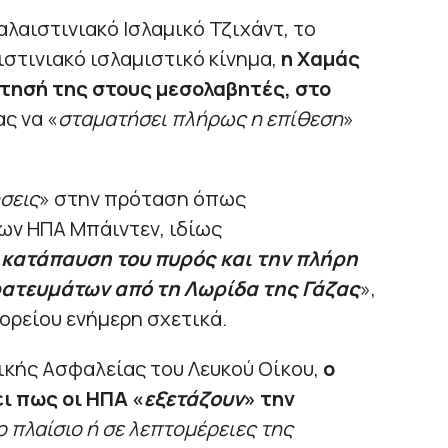
αλαιστινιακό Ισλαμικό Τζιχάντ, το
στινιακό ισλαμιστικό κίνημα,
η Χαμάς
τησή της στους μεσολαβητές, στο
ας να «
σταματήσει πλήρως η επίθεση
»
σεις
» στην πρόταση όπως
ων ΗΠΑ Μπάιντεν, ιδίως
 κατάπαυση του πυρός και την πλήρη
ατευμάτων από τη Λωρίδα της Γάζας
»,
ορείου ενήμερη σχετικά.
κής Ασφαλείας του Λευκού Οίκου,
ο
ει πως οι ΗΠΑ «
εξετάζουν
» την
 πλαίσιο ή σε λεπτομέρειες της