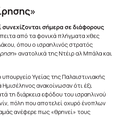
ίρησης»
ί συνεχίζονται σήμερα σε διάφορους
έπειτα από τα φονικά πλήγματα χθες
λάκου, όπου ο ισραηλινός στρατός
ίρηση
» ανατολικά της Ντέιρ αλ Μπάλα και
το υπουργείο Υγείας της Παλαιστινιακής
ά Ημισέληνος ανακοίνωσαν ότι έξι
τά τη διάρκεια εφόδου του ισραηλινού
νίν, πόλη που αποτελεί οχυρό ένοπλων
αμάς ανέφερε πως «θρηνεί» τους