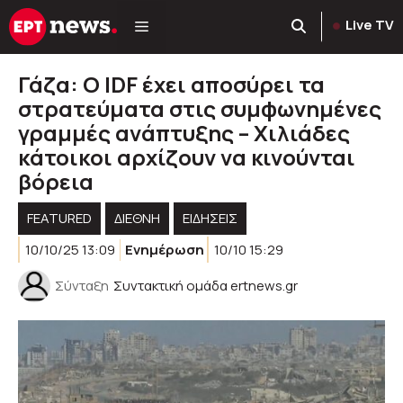
Μετάβαση
Live TV
σε
περιεχόμενο
Γάζα: Ο IDF έχει αποσύρει τα
στρατεύματα στις συμφωνημένες
γραμμές ανάπτυξης – Χιλιάδες
κάτοικοι αρχίζουν να κινούνται
βόρεια
FEATURED
ΔΙΕΘΝΗ
ΕΙΔΗΣΕΙΣ
10/10/25 13:09
Ενημέρωση
10/10 15:29
Σύνταξη
Συντακτική ομάδα ertnews.gr