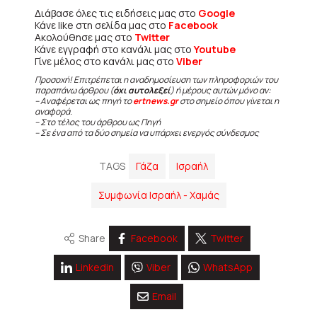
Διάβασε όλες τις ειδήσεις μας στο
Google
Κάνε like στη σελίδα μας στο
Facebook
Ακολούθησε μας στο
Twitter
Κάνε εγγραφή στο κανάλι μας στο
Youtube
Γίνε μέλος στο κανάλι μας στο
Viber
Προσοχή! Επιτρέπεται η αναδημοσίευση των πληροφοριών του
παραπάνω άρθρου (
όχι αυτολεξεί
) ή μέρους αυτών μόνο αν:
– Αναφέρεται ως πηγή το
ertnews.gr
στο σημείο όπου γίνεται η
αναφορά.
– Στο τέλος του άρθρου ως Πηγή
– Σε ένα από τα δύο σημεία να υπάρχει ενεργός σύνδεσμος
TAGS
Γάζα
Ισραήλ
Συμφωνία Ισραήλ - Χαμάς
Share
Facebook
Twitter
Linkedin
Viber
WhatsApp
Email