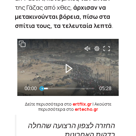
της Γάζας από χθες,
άρχισαν να
μετακινούνται βόρεια, πίσω στα
σπίτια τους, τα τελευταία λεπτά
.
Δείτε περισσότερα στο
ertflix.gr
| Ακούστε
περισσότερα στο
ertecho.gr
החזרה לצפון הרצועה שהחלה
בדקות האחרונות