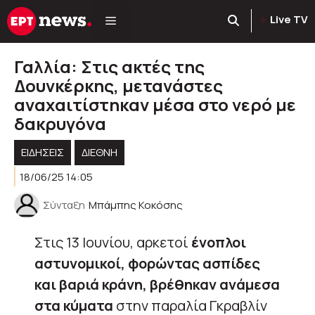
Μετάβαση
Live TV
σε
περιεχόμενο
Γαλλία: Στις ακτές της
Δουνκέρκης, μετανάστες
αναχαιτίστηκαν μέσα στο νερό με
δακρυγόνα
ΕΙΔΗΣΕΙΣ
ΔΙΕΘΝΗ
18/06/25 14:05
Σύνταξη
Μπάμπης Κοκόσης
Στις 13 Ιουνίου, αρκετοί
ένοπλοι
αστυνομικοί, φορώντας ασπίδες
και βαριά κράνη, βρέθηκαν ανάμεσα
στα κύματα
στην παραλία Γκραβλίν