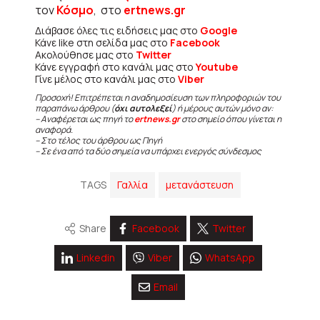
τον
Κόσμο
, στο
ertnews.gr
Διάβασε όλες τις ειδήσεις μας στο
Google
Κάνε like στη σελίδα μας στο
Facebook
Ακολούθησε μας στο
Twitter
Κάνε εγγραφή στο κανάλι μας στο
Youtube
Γίνε μέλος στο κανάλι μας στο
Viber
Προσοχή! Επιτρέπεται η αναδημοσίευση των πληροφοριών του
παραπάνω άρθρου (
όχι αυτολεξεί
) ή μέρους αυτών μόνο αν:
– Αναφέρεται ως πηγή το
ertnews.gr
στο σημείο όπου γίνεται η
αναφορά.
– Στο τέλος του άρθρου ως Πηγή
– Σε ένα από τα δύο σημεία να υπάρχει ενεργός σύνδεσμος
TAGS
Γαλλία
μετανάστευση
Share
Facebook
Twitter
Linkedin
Viber
WhatsApp
Email