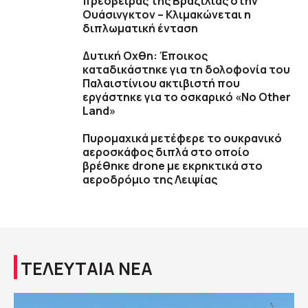
πρέσβειρας της Βραζιλίας στην
Ουάσινγκτον – Κλιμακώνεται η
διπλωματική ένταση
Δυτική Οχθη: Έποικος
καταδικάστηκε για τη δολοφονία του
Παλαιστίνιου ακτιβιστή που
εργάστηκε για το οσκαρικό «No Other
Land»
Πυρομαχικά μετέφερε το ουκρανικό
αεροσκάφος διπλά στο οποίο
βρέθηκε drone με εκρηκτικά στο
αεροδρόμιο της Λειψίας
ΤΕΛΕΥΤΑΙΑ ΝΕΑ