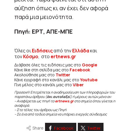
αύξηση όπως κι αν έχει δεν αφορά
παρά μια μειονότητα.
Πηγή: ΕΡΤ, ΑΠΕ-ΜΠΕ
Όλες οι
Ειδήσεις
από την
Ελλάδα
και
τον
Κόσμο
, στο
ertnews.gr
Διάβασε όλες τις ειδήσεις μας στο
Google
Κάνε like στη σελίδα μας στο
Facebook
Ακολούθησε μας στο
Twitter
Κάνε εγγραφή στο κανάλι μας στο
Youtube
Γίνε μέλος στο κανάλι μας στο
Viber
Προσοχή! Επιτρέπεται η αναδημοσίευση των πληροφοριών του
παραπάνω άρθρου (
όχι αυτολεξεί
) ή μέρους αυτών μόνο αν:
– Αναφέρεται ως πηγή το
ertnews.gr
στο σημείο όπου γίνεται η
αναφορά.
– Στο τέλος του άρθρου ως Πηγή
– Σε ένα από τα δύο σημεία να υπάρχει ενεργός σύνδεσμος
Share
Facebook
Twitter