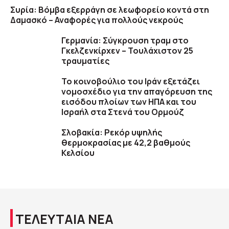
Συρία: Βόμβα εξερράγη σε λεωφορείο κοντά στη
Δαμασκό – Αναφορές για πολλούς νεκρούς
Γερμανία: Σύγκρουση τραμ στο
Γκελζενκίρχεν – Τουλάχιστον 25
τραυματίες
To κοινοβούλιο του Ιράν εξετάζει
νομοσχέδιο για την απαγόρευση της
εισόδου πλοίων των ΗΠΑ και του
Ισραήλ στα Στενά του Ορμούζ
Σλοβακία: Ρεκόρ υψηλής
θερμοκρασίας με 42,2 βαθμούς
Κελσίου
ΤΕΛΕΥΤΑΙΑ ΝΕΑ