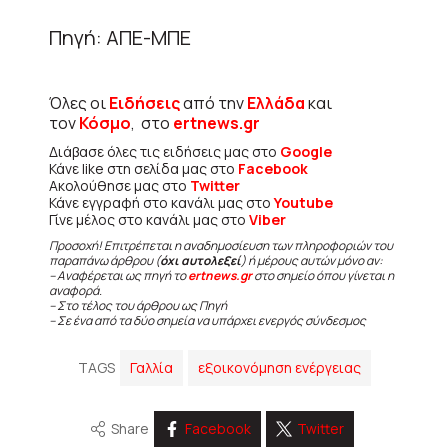
Πηγή: ΑΠΕ-ΜΠΕ
Όλες οι
Ειδήσεις
από την
Ελλάδα
και
τον
Κόσμο
, στο
ertnews.gr
Διάβασε όλες τις ειδήσεις μας στο
Google
Κάνε like στη σελίδα μας στο
Facebook
Ακολούθησε μας στο
Twitter
Κάνε εγγραφή στο κανάλι μας στο
Youtube
Γίνε μέλος στο κανάλι μας στο
Viber
Προσοχή! Επιτρέπεται η αναδημοσίευση των πληροφοριών του
παραπάνω άρθρου (
όχι αυτολεξεί
) ή μέρους αυτών μόνο αν:
– Αναφέρεται ως πηγή το
ertnews.gr
στο σημείο όπου γίνεται η
αναφορά.
– Στο τέλος του άρθρου ως Πηγή
– Σε ένα από τα δύο σημεία να υπάρχει ενεργός σύνδεσμος
TAGS
Γαλλία
εξοικονόμηση ενέργειας
Share
Facebook
Twitter