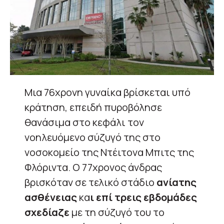
Μια 76χρονη γυναίκα βρίσκεται υπό
κράτηση, επειδή πυροβόλησε
θανάσιμα στο κεφάλι τον
νοηλευόμενο σύζυγό της στο
νοσοκομείο της Ντέιτονα Μπιτς της
Φλόριντα. Ο 77χρονος άνδρας
βρισκόταν σε τελικό στάδιο
ανίατης
ασθένειας
κα
ι επί τρεις εβδομάδες
σχεδίαζε
με τη σύζυγό του το