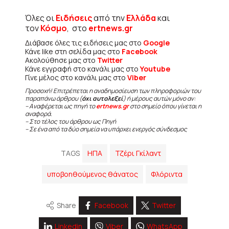
Όλες οι
Ειδήσεις
από την
Ελλάδα
και
τον
Κόσμο
, στο
ertnews.gr
Διάβασε όλες τις ειδήσεις μας στο
Google
Κάνε like στη σελίδα μας στο
Facebook
Ακολούθησε μας στο
Twitter
Κάνε εγγραφή στο κανάλι μας στο
Youtube
Γίνε μέλος στο κανάλι μας στο
Viber
Προσοχή! Επιτρέπεται η αναδημοσίευση των πληροφοριών του
παραπάνω άρθρου (
όχι αυτολεξεί
) ή μέρους αυτών μόνο αν:
– Αναφέρεται ως πηγή το
ertnews.gr
στο σημείο όπου γίνεται η
αναφορά.
– Στο τέλος του άρθρου ως Πηγή
– Σε ένα από τα δύο σημεία να υπάρχει ενεργός σύνδεσμος
TAGS
ΗΠΑ
Τζέρι Γκίλαντ
υποβοηθούμενος θάνατος
Φλόριντα
Share
Facebook
Twitter
Linkedin
Viber
WhatsApp