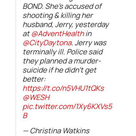
BOND. She’s accused of
shooting & killing her
husband, Jerry, yesterday
at
@AdventHealth
in
@CityDaytona
. Jerry was
terminally ill. Police said
they planned a murder-
suicide if he didn’t get
better:
https://t.co/n5VHU1tQKs
@WESH
pic.twitter.com/1Xy6KXVs5
B
— Christina Watkins