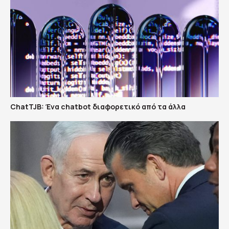
ChatTJB: Ένα chatbot διαφορετικό από τα άλλα