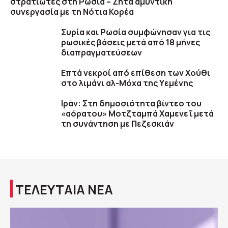
στρατιώτες στη Ρωσία – Ζητά αμυντική
συνεργασία με τη Νότια Κορέα
Συρία και Ρωσία συμφώνησαν για τις
ρωσικές βάσεις μετά από 18 μήνες
διαπραγματεύσεων
Επτά νεκροί από επίθεση των Χούθι
στο λιμάνι αλ-Μόχα της Υεμένης
Ιράν: Στη δημοσιότητα βίντεο του
«αόρατου» Μοτζταμπά Χαμενεΐ μετά
τη συνάντηση με Πεζεσκιάν
ΤΕΛΕΥΤΑΙΑ ΝΕΑ