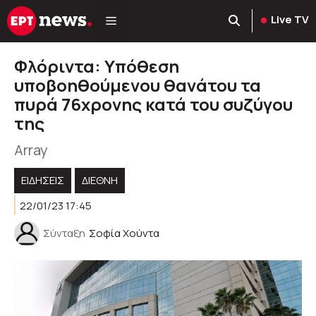
Μετάβαση
Live TV
σε
περιεχόμενο
Φλόριντα: Υπόθεση
υποβοηθούμενου θανάτου τα
πυρά 76χρονης κατά του συζύγου
της
Array
ΕΙΔΗΣΕΙΣ
ΔΙΕΘΝΗ
22/01/23 17:45
Σύνταξη
Σοφία Χούντα