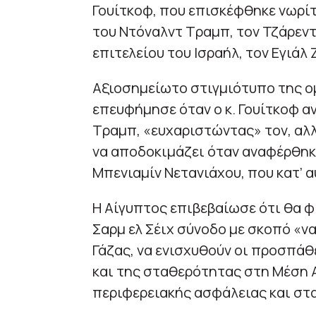
Γουίτκοφ, που επισκέφθηκε νωρίτ
του Ντόναλντ Τραμπ, τον Τζάρεντ 
επιτελείου του Ισραήλ, τον Εγιάλ 
Αξιοσημείωτο στιγμιότυπο της ομ
επευφήμησε όταν ο κ. Γουίτκοφ 
Τραμπ, «ευχαριστώντας» τον, αλλά
να αποδοκιμάζει όταν αναφέρθη
Μπενιαμίν Νετανιάχου, που κατ’ α
Η Αίγυπτος επιβεβαίωσε ότι θα φ
Σαρμ ελ Σέιχ σύνοδο με σκοπό «ν
Γάζας, να ενισχυθούν οι προσπάθ
και της σταθερότητας στη Μέση Α
περιφερειακής ασφάλειας και στ