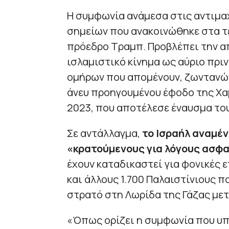
Η συμφωνία ανάμεσα στις αντιμαχ
σημείων που ανακοινώθηκε στα τ
πρόεδρο Τραμπ. Προβλέπει την α
ισλαμιστικό κίνημα ως αύριο πρι
ομήρων που απομένουν, ζωντανών 
άνευ προηγουμένου έφοδο της Χαμ
2023, που αποτέλεσε έναυσμα το
Σε αντάλλαγμα,
το Ισραήλ αναμέ
«κρατούμενους για λόγους ασφ
έχουν καταδικαστεί για φονικές 
και άλλους 1.700 Παλαιστίνιους 
στρατό στη Λωρίδα της Γάζας με
«Όπως ορίζει η συμφωνία που υπ