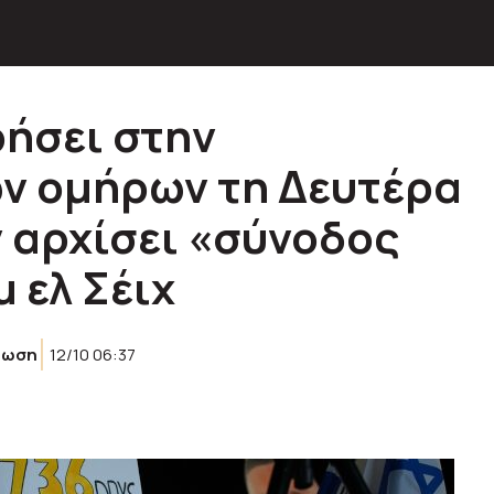
ήσει στην
ν ομήρων τη Δευτέρα
ν αρχίσει «σύνοδος
 ελ Σέιχ
ρωση
12/10 06:37