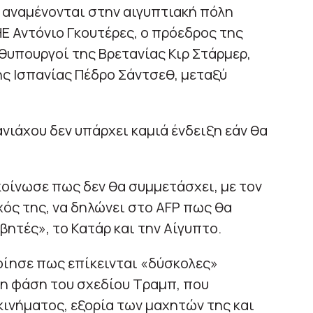
ι αναμένονται στην αιγυπτιακή πόλη
Ε Αντόνιο Γκουτέρες, ο πρόεδρος της
θυπουργοί της Βρετανίας Κιρ Στάρμερ,
ης Ισπανίας Πέδρο Σάντσεθ, μεταξύ
ιάχου δεν υπάρχει καμιά ένδειξη εάν θα
κοίνωσε πως δεν θα συμμετάσχει, με τον
ός της, να δηλώνει στο AFP πως θα
τές», το Κατάρ και την Αίγυπτο.
οίησε πως επίκεινται «δύσκολες»
νη φάση του σχεδίου Τραμπ, που
ινήματος, εξορία των μαχητών της και