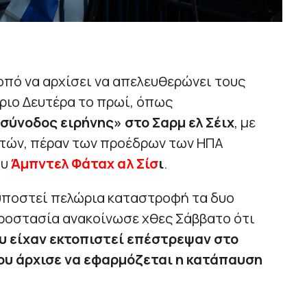
οπό να αρχίσει να απελευθερώνει τους
ριο Δευτέρα το πρωί, όπως
«σύνοδος ειρήνης» στο Σαρμ ελ Σέιχ
, με
ετών, πέραν των προέδρων των ΗΠΑ
ου
Άμπντελ Φάταχ αλ Σίσ
ι
.
 υποστεί πελώρια καταστροφή τα δυο
προστασία ανακοίνωσε χθες Σάββατο ότι
 είχαν εκτοπιστεί επέστρεψαν στο
ου άρχισε να εφαρμόζεται η κατάπαυση