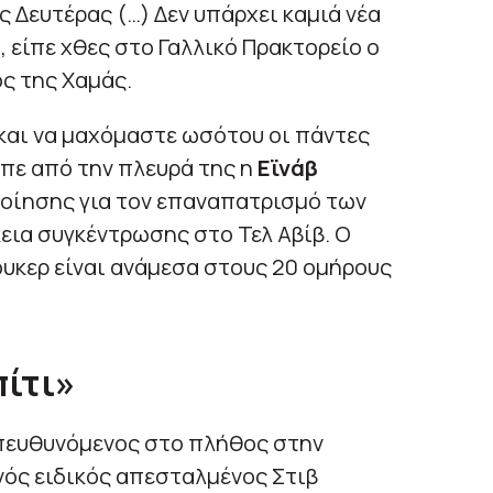
ς Δευτέρας (…) Δεν υπάρχει καμιά νέα
 είπε χθες στο Γαλλικό Πρακτορείο ο
ς της Χαμάς.
και να μαχόμαστε ωσότου οι πάντες
ίπε από την πλευρά της η
Εϊνάβ
ποίησης για τον επαναπατρισμό των
κεια συγκέντρωσης στο Τελ Αβίβ. Ο
υκερ είναι ανάμεσα στους 20 ομήρους
πίτι»
απευθυνόμενος στο πλήθος στην
νός ειδικός απεσταλμένος Στιβ