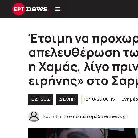
Μετάβαση
σε
περιεχόμενο
Έτοιμη να προχωρ
απελευθέρωση τω
η Χαμάς, λίγο πρι
ειρήνης» στο Σαρμ
ΕΙΔΗΣΕΙΣ
ΔΙΕΘΝΗ
12/10/25 06:15
Ενημέ
Σύνταξη
Συντακτική ομάδα ertnews.gr