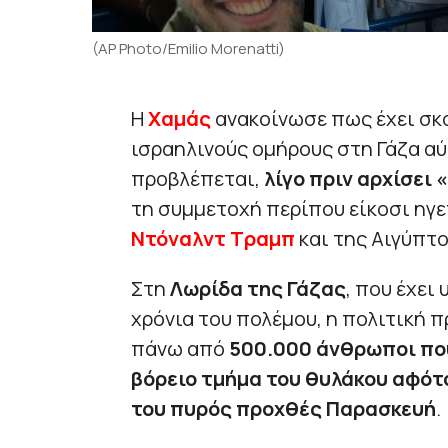
(AP Photo/Emilio Morenatti)
Η
Χαμάς
ανακοίνωσε πως έχει σκ
ισραηλινούς ομήρους στη Γάζα αύ
προβλέπεται,
λίγο πριν αρχίσει 
τη συμμετοχή περίπου είκοσι ηγ
Ντόναλντ Τραμπ
και της Αιγύπτ
Στη
Λωρίδα της Γάζας
, που έχει
χρόνια του πολέμου, η πολιτική 
πάνω από
500.000 άνθρωποι που
βόρειο τμήμα του θυλάκου αφότ
του πυρός προχθές Παρασκευή
.