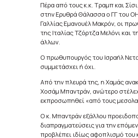
Πέρα από τους κ.κ. Τραμπ και Σίσ
στην Ερυθρά Θάλασσα ο ΓΓ του ΟΗ
Γαλλίας Εμανουέλ Μακρόν, οι πρω
της Ιταλίας Τζόρτζα Μελόνι και τ
άλλων.
Ο πρωθυπουργός του Ισραήλ Νεταν
συμμετάσχει ή όχι.
Από την πλευρά της, η Χαμάς ανα
Χοσάμ Μπαντράν, ανώτερο στέλεχ
εκπροσωπηθεί «από τους μεσολαβη
Ο κ. Μπαντράν εξάλλου προειδοπ
διαπραγματεύσεις για την επόμε
προβλέπει ιδίως αφοπλισμό του κ