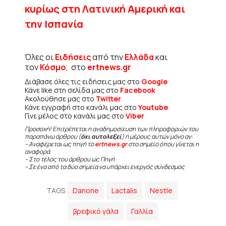
κυρίως στη Λατινική Αμερική και
την Ισπανία
Όλες οι
Ειδήσεις
από την
Ελλάδα
και
τον
Κόσμο
, στο
ertnews.gr
Διάβασε όλες τις ειδήσεις μας στο
Google
Κάνε like στη σελίδα μας στο
Facebook
Ακολούθησε μας στο
Twitter
Κάνε εγγραφή στο κανάλι μας στο
Youtube
Γίνε μέλος στο κανάλι μας στο
Viber
Προσοχή! Επιτρέπεται η αναδημοσίευση των πληροφοριών του
παραπάνω άρθρου (
όχι αυτολεξεί
) ή μέρους αυτών μόνο αν:
– Αναφέρεται ως πηγή το
ertnews.gr
στο σημείο όπου γίνεται η
αναφορά.
– Στο τέλος του άρθρου ως Πηγή
– Σε ένα από τα δύο σημεία να υπάρχει ενεργός σύνδεσμος
TAGS
Danone
Lactalis
Nestle
βρεφικό γάλα
Γαλλία