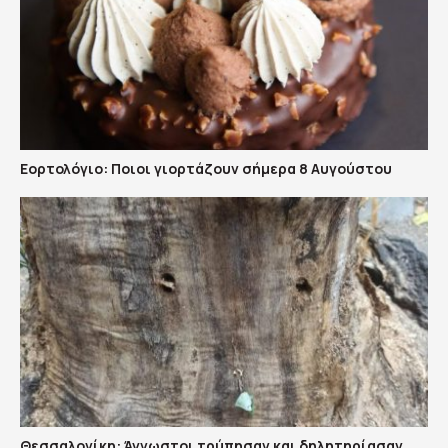
Εορτολόγιο: Ποιοι γιορτάζουν σήμερα 8 Αυγούστου
Θεσσαλονίκη: Άγνωστοι τρύπησαν και δηλητηρίασαν