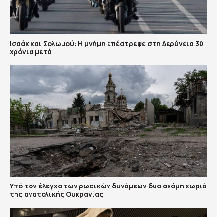
Ισαάκ και Σολωμού: Η μνήμη επέστρεψε στη Δερύνεια 30
χρόνια μετά
Υπό τον έλεγχο των ρωσικών δυνάμεων δύο ακόμη χωριά
της ανατολικής Ουκρανίας