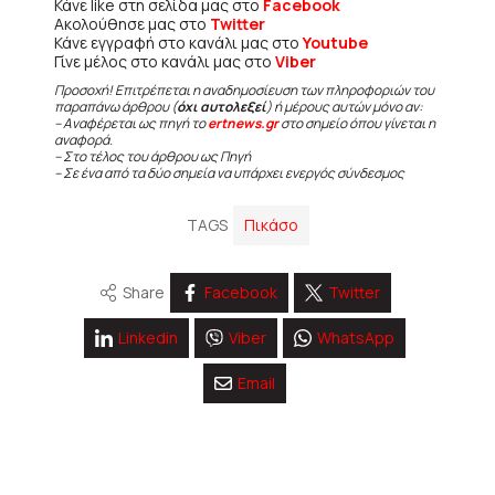
Κάνε like στη σελίδα μας στο
Facebook
Ακολούθησε μας στο
Twitter
Κάνε εγγραφή στο κανάλι μας στο
Youtube
Γίνε μέλος στο κανάλι μας στο
Viber
Προσοχή! Επιτρέπεται η αναδημοσίευση των πληροφοριών του
παραπάνω άρθρου (
όχι αυτολεξεί
) ή μέρους αυτών μόνο αν:
– Αναφέρεται ως πηγή το
ertnews.gr
στο σημείο όπου γίνεται η
αναφορά.
– Στο τέλος του άρθρου ως Πηγή
– Σε ένα από τα δύο σημεία να υπάρχει ενεργός σύνδεσμος
TAGS
Πικάσο
Share
Facebook
Twitter
Linkedin
Viber
WhatsApp
Email