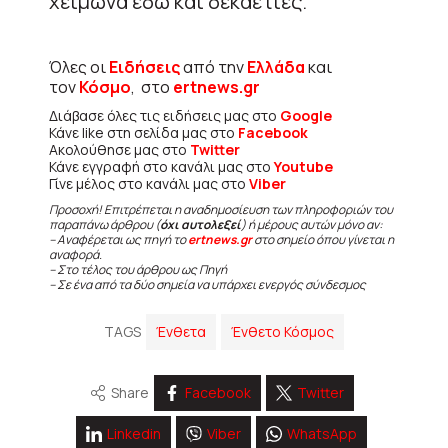
χειμώνα εδώ και δεκαετίες.
Όλες οι
Ειδήσεις
από την
Ελλάδα
και
τον
Κόσμο
, στο
ertnews.gr
Διάβασε όλες τις ειδήσεις μας στο
Google
Κάνε like στη σελίδα μας στο
Facebook
Ακολούθησε μας στο
Twitter
Κάνε εγγραφή στο κανάλι μας στο
Youtube
Γίνε μέλος στο κανάλι μας στο
Viber
Προσοχή! Επιτρέπεται η αναδημοσίευση των πληροφοριών του
παραπάνω άρθρου (
όχι αυτολεξεί
) ή μέρους αυτών μόνο αν:
– Αναφέρεται ως πηγή το
ertnews.gr
στο σημείο όπου γίνεται η
αναφορά.
– Στο τέλος του άρθρου ως Πηγή
– Σε ένα από τα δύο σημεία να υπάρχει ενεργός σύνδεσμος
TAGS
Ένθετα
Ένθετο Κόσμος
Share
Facebook
Twitter
Linkedin
Viber
WhatsApp