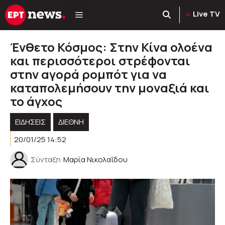
Μετάβαση
Live TV
σε
περιεχόμενο
Ένθετο Κόσμος: Στην Κίνα ολοένα
και περισσότεροι στρέφονται
στην αγορά ρομπότ για να
καταπολεμήσουν την μοναξιά και
το άγχος
ΕΙΔΗΣΕΙΣ
ΔΙΕΘΝΗ
20/01/25 14:52
Σύνταξη
Μαρία Νικολαΐδου