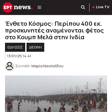
Μετάβαση
Live TV
σε
περιεχόμενο
Ένθετο Κόσμος: Περίπου 400 εκ.
προσκυνητές αναμένονται φέτος
στο Κουμπ Μελά στην Ινδία
ΕΙΔΗΣΕΙΣ
ΔΙΕΘΝΗ
13/01/25 14:41
Σύνταξη
Μαρία Νικολαΐδου