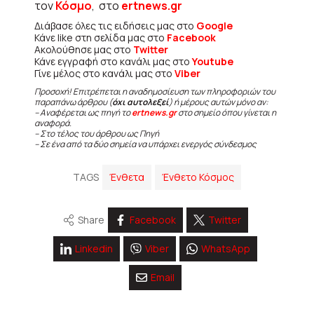
τον
Κόσμο
, στο
ertnews.gr
Διάβασε όλες τις ειδήσεις μας στο
Google
Κάνε like στη σελίδα μας στο
Facebook
Ακολούθησε μας στο
Twitter
Κάνε εγγραφή στο κανάλι μας στο
Youtube
Γίνε μέλος στο κανάλι μας στο
Viber
Προσοχή! Επιτρέπεται η αναδημοσίευση των πληροφοριών του
παραπάνω άρθρου (
όχι αυτολεξεί
) ή μέρους αυτών μόνο αν:
– Αναφέρεται ως πηγή το
ertnews.gr
στο σημείο όπου γίνεται η
αναφορά.
– Στο τέλος του άρθρου ως Πηγή
– Σε ένα από τα δύο σημεία να υπάρχει ενεργός σύνδεσμος
TAGS
Ένθετα
Ένθετο Κόσμος
Share
Facebook
Twitter
Linkedin
Viber
WhatsApp
Email