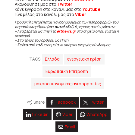
Ακολούθησε μας στο
Twitter
Κάνε εγγραφή στο κανάλι μας στο
Youtube
Γίνε μέλος στο κανάλι μας στο
Viber
Προσοχή! Επιτρέπεται η αναδημοσίευση των πληροφοριών του
παραπάνω άρθρου (
όχι αυτολεξεί
) ή μέρους αυτών μόνο αν:
– Αναφέρεται ως πηγή το
ertnews.gr
στο σημείο όπου γίνεται η
αναφορά.
– Στο τέλος του άρθρου ως Πηγή
– Σε ένα από τα δύο σημεία να υπάρχει ενεργός σύνδεσμος
TAGS
Ελλάδα
ενεργειακή κρίση
Ευρωπαϊκή Επιτροπή
μακροοικονομικές ανισορροπίες
Share
Facebook
Twitter
Linkedin
Viber
WhatsApp
Email