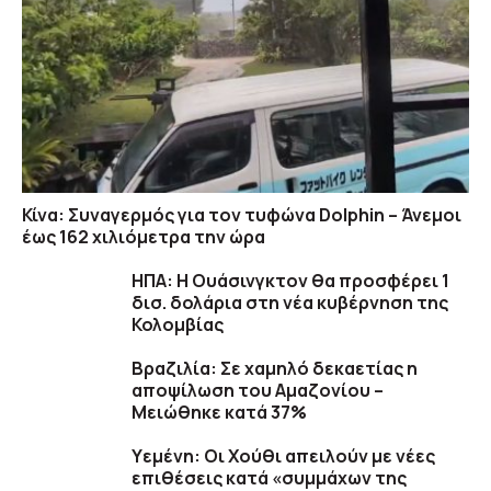
Κίνα: Συναγερμός για τον τυφώνα Dolphin – Άνεμοι
έως 162 χιλιόμετρα την ώρα
ΗΠΑ: H Ουάσινγκτον θα προσφέρει 1
δισ. δολάρια στη νέα κυβέρνηση της
Κολομβίας
Βραζιλία: Σε χαμηλό δεκαετίας η
αποψίλωση του Αμαζονίου –
Μειώθηκε κατά 37%
Υεμένη: Οι Χούθι απειλούν με νέες
επιθέσεις κατά «συμμάχων της