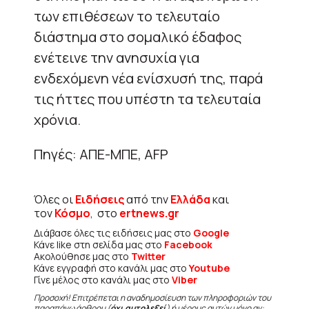
των επιθέσεων το τελευταίο
διάστημα στο σομαλικό έδαφος
ενέτεινε την ανησυχία για
ενδεχόμενη νέα ενίσχυσή της, παρά
τις ήττες που υπέστη τα τελευταία
χρόνια.
Πηγές: ΑΠΕ-ΜΠΕ, AFP
Όλες οι
Ειδήσεις
από την
Ελλάδα
και
τον
Κόσμο
, στο
ertnews.gr
Διάβασε όλες τις ειδήσεις μας στο
Google
Κάνε like στη σελίδα μας στο
Facebook
Ακολούθησε μας στο
Twitter
Κάνε εγγραφή στο κανάλι μας στο
Youtube
Γίνε μέλος στο κανάλι μας στο
Viber
Προσοχή! Επιτρέπεται η αναδημοσίευση των πληροφοριών του
παραπάνω άρθρου (
όχι αυτολεξεί
) ή μέρους αυτών μόνο αν: