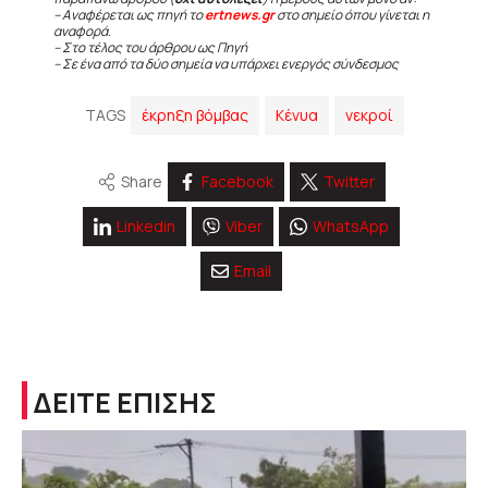
– Αναφέρεται ως πηγή το
ertnews.gr
στο σημείο όπου γίνεται η
αναφορά.
– Στο τέλος του άρθρου ως Πηγή
– Σε ένα από τα δύο σημεία να υπάρχει ενεργός σύνδεσμος
TAGS
έκρηξη βόμβας
Κένυα
νεκροί
Share
Facebook
Twitter
Linkedin
Viber
WhatsApp
Email
ΔΕΙΤΕ ΕΠΙΣΗΣ