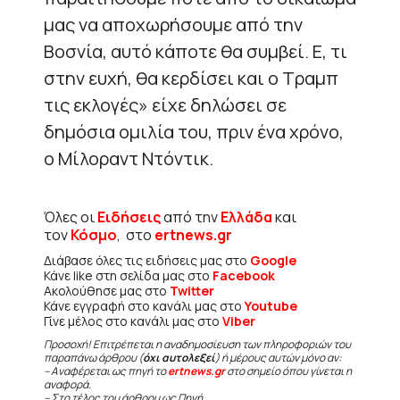
μας να αποχωρήσουμε από την
Βοσνία, αυτό κάποτε θα συμβεί. Ε, τι
στην ευχή, θα κερδίσει και ο Τραμπ
τις εκλογές» είχε δηλώσει σε
δημόσια ομιλία του, πριν ένα χρόνο,
ο Μίλοραντ Ντόντικ.
Όλες οι
Ειδήσεις
από την
Ελλάδα
και
τον
Κόσμο
, στο
ertnews.gr
Διάβασε όλες τις ειδήσεις μας στο
Google
Κάνε like στη σελίδα μας στο
Facebook
Ακολούθησε μας στο
Twitter
Κάνε εγγραφή στο κανάλι μας στο
Youtube
Γίνε μέλος στο κανάλι μας στο
Viber
Προσοχή! Επιτρέπεται η αναδημοσίευση των πληροφοριών του
παραπάνω άρθρου (
όχι αυτολεξεί
) ή μέρους αυτών μόνο αν:
– Αναφέρεται ως πηγή το
ertnews.gr
στο σημείο όπου γίνεται η
αναφορά.
– Στο τέλος του άρθρου ως Πηγή