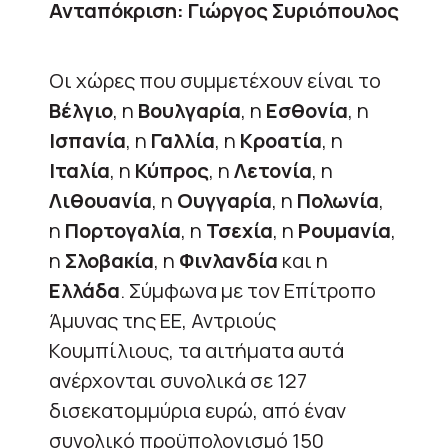
Ανταπόκριση: Γιώργος Συριόπουλος
Οι χώρες που συμμετέχουν είναι το
Βέλγιο
, η
Βουλγαρία
, η
Εσθονία
, η
Ισπανία
, η
Γαλλία
, η
Κροατία
, η
Ιταλία
, η
Κύπρος
, η
Λετονία
, η
Λιθουανία
, η
Ουγγαρία
, η
Πολωνία
,
η
Πορτογαλία
, η
Τσεχία
, η
Ρουμανία
,
η
Σλοβακία
, η
Φινλανδία
και η
Ελλάδα
. Σύμφωνα με τον Επίτροπο
Άμυνας της ΕΕ, Αντριούς
Κουμπίλιους, τα αιτήματα αυτά
ανέρχονται συνολικά σε 127
δισεκατομμύρια ευρώ, από έναν
συνολικό προϋπολογισμό 150