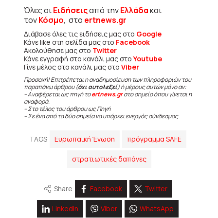
Όλες οι
Ειδήσεις
από την
Ελλάδα
και
τον
Κόσμο
, στο
ertnews.gr
Διάβασε όλες τις ειδήσεις μας στο
Google
Κάνε like στη σελίδα μας στο
Facebook
Ακολούθησε μας στο
Twitter
Κάνε εγγραφή στο κανάλι μας στο
Youtube
Γίνε μέλος στο κανάλι μας στο
Viber
Προσοχή! Επιτρέπεται η αναδημοσίευση των πληροφοριών του
παραπάνω άρθρου (
όχι αυτολεξεί
) ή μέρους αυτών μόνο αν:
– Αναφέρεται ως πηγή το
ertnews.gr
στο σημείο όπου γίνεται η
αναφορά.
– Στο τέλος του άρθρου ως Πηγή
– Σε ένα από τα δύο σημεία να υπάρχει ενεργός σύνδεσμος
TAGS
Ευρωπαϊκή Ένωση
πρόγραμμα SAFE
στρατιωτικές δαπάνες
Share
Facebook
Twitter
Linkedin
Viber
WhatsApp