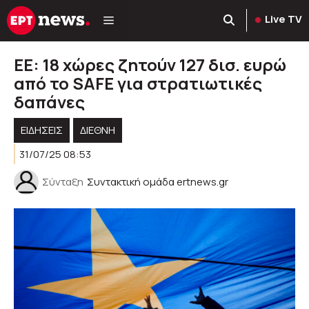
Μετάβαση
Live TV
σε
περιεχόμενο
ΕΕ: 18 χώρες ζητούν 127 δισ. ευρώ
από το SAFE για στρατιωτικές
δαπάνες
ΕΙΔΗΣΕΙΣ
ΔΙΕΘΝΗ
31/07/25 08:53
Σύνταξη
Συντακτική ομάδα ertnews.gr