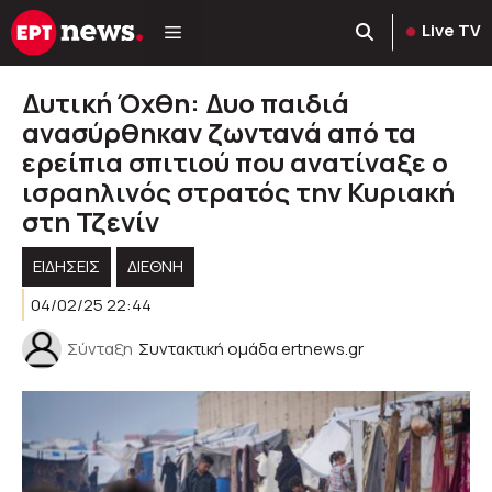
Μετάβαση
Live TV
σε
περιεχόμενο
Δυτική Όχθη: Δυο παιδιά
ανασύρθηκαν ζωντανά από τα
ερείπια σπιτιού που ανατίναξε ο
ισραηλινός στρατός την Κυριακή
στη Τζενίν
ΕΙΔΗΣΕΙΣ
ΔΙΕΘΝΗ
04/02/25 22:44
Σύνταξη
Συντακτική ομάδα ertnews.gr