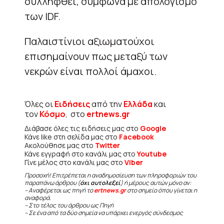
συλληφθεί, σύμφωνα με απολογισμό
των IDF.
Παλαιστίνιοι αξιωματούχοι
επισημαίνουν πως μεταξύ των
νεκρών είναι πολλοί άμαχοι.
Όλες οι
Ειδήσεις
από την
Ελλάδα
και
τον
Κόσμο
, στο
ertnews.gr
Διάβασε όλες τις ειδήσεις μας στο
Google
Κάνε like στη σελίδα μας στο
Facebook
Ακολούθησε μας στο
Twitter
Κάνε εγγραφή στο κανάλι μας στο
Youtube
Γίνε μέλος στο κανάλι μας στο
Viber
Προσοχή! Επιτρέπεται η αναδημοσίευση των πληροφοριών του
παραπάνω άρθρου (
όχι αυτολεξεί
) ή μέρους αυτών μόνο αν:
– Αναφέρεται ως πηγή το
ertnews.gr
στο σημείο όπου γίνεται η
αναφορά.
– Στο τέλος του άρθρου ως Πηγή
– Σε ένα από τα δύο σημεία να υπάρχει ενεργός σύνδεσμος