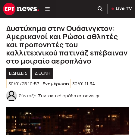
Μετάβαση
Live TV
σε
περιεχόμενο
Δυστύχημα στην Ουάσινγκτον:
Αμερικανοί και Ρώσοι αθλητές
και προπονητές του
καλλιτεχνικού πατινάζ επέβαιναν
στο μοιραίο αεροπλάνο
ΕΙΔΗΣΕΙΣ
ΔΙΕΘΝΗ
30/01/25 10:57
Ενημέρωση
30/01 11:34
Σύνταξη
Συντακτική ομάδα ertnews.gr