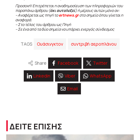
Προσοχή! Επιτρέπεται η αναδημοσίευση των πληροφοριών του
παραπάνω άρθρου (
όχι αυτολεξεί
) ή μέρους αυτών μόνο αν:
– Αναφέρεται ως πηγή το
ertnews.gr
στο σημείο όπου γίνεται η
αναφορά.
– Στο τέλος του άρθρου ως Πηγή
– Σε ένα από τα δύο σημεία να υπάρχει ενεργός σύνδεσμος
TAGS
Ουάσινγκτον
συντριβή αεροπλάνου
Share
Facebook
Twitter
Linkedin
Viber
WhatsApp
Email
ΔΕΙΤΕ ΕΠΙΣΗΣ