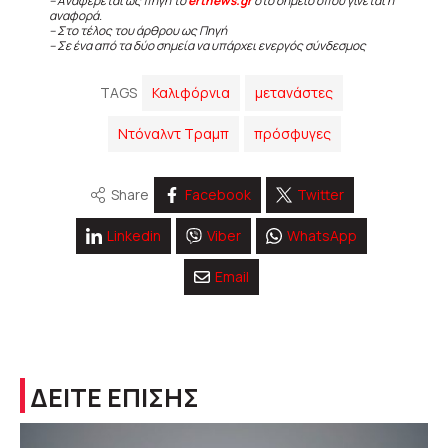
– Αναφέρεται ως πηγή το
ertnews.gr
στο σημείο όπου γίνεται η
αναφορά.
– Στο τέλος του άρθρου ως Πηγή
– Σε ένα από τα δύο σημεία να υπάρχει ενεργός σύνδεσμος
TAGS
Καλιφόρνια
μετανάστες
Ντόναλντ Τραμπ
πρόσφυγες
Share
Facebook
Twitter
Linkedin
Viber
WhatsApp
Email
ΔΕΙΤΕ ΕΠΙΣΗΣ