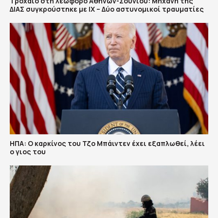
Τροχαίο στη λεωφόρο Αθηνών-Σουνίου: Μηχανή της
ΔΙΑΣ συγκρούστηκε με ΙΧ – Δύο αστυνομικοί τραυματίες
ΗΠΑ: Ο καρκίνος του Τζο Μπάιντεν έχει εξαπλωθεί, λέει
ο γιος του