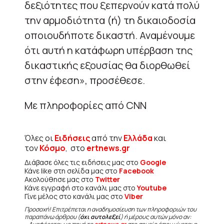
δεξιότητες που ξεπερνούν κατά πολύ
την αρμοδιότητα (ή) τη δικαιοδοσία
οποιουδήποτε δικαστή. Αναμένουμε
ότι αυτή η κατάφωρη υπέρβαση της
δικαστικής εξουσίας θα διορθωθεί
στην έφεση», προσέθεσε.
Με πληροφορίες από CNN
Όλες οι
Ειδήσεις
από την
Ελλάδα
και
τον
Κόσμο
, στο
ertnews.gr
Διάβασε όλες τις ειδήσεις μας στο
Google
Κάνε like στη σελίδα μας στο
Facebook
Ακολούθησε μας στο
Twitter
Κάνε εγγραφή στο κανάλι μας στο
Youtube
Γίνε μέλος στο κανάλι μας στο
Viber
Προσοχή! Επιτρέπεται η αναδημοσίευση των πληροφοριών του
παραπάνω άρθρου (
όχι αυτολεξεί
) ή μέρους αυτών μόνο αν: