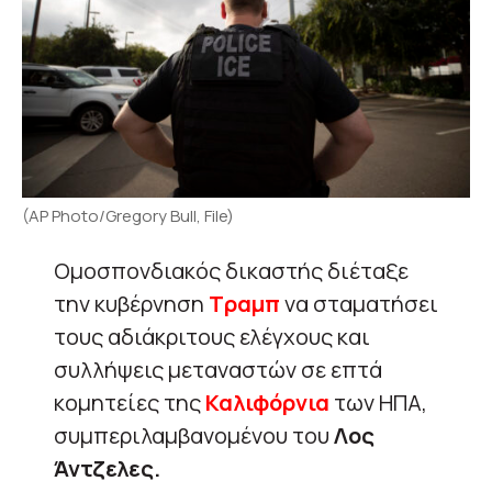
(AP Photo/Gregory Bull, File)
Ομοσπονδιακός δικαστής διέταξε
την κυβέρνηση
Τραμπ
να σταματήσει
τους αδιάκριτους ελέγχους και
συλλήψεις μεταναστών σε επτά
κομητείες της
Καλιφόρνια
των ΗΠΑ,
συμπεριλαμβανομένου του
Λος
Άντζελες.