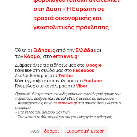
στη Δύση – Η Ευρώπη σε
τροχιά οικονομικής και
γεωπολιτικής πρόκλησης
Όλες οι
Ειδήσεις
από την
Ελλάδα
και
τον
Κόσμο
, στο
ertnews.gr
Διάβασε όλες τις ειδήσεις μας στο
Google
Κάνε like στη σελίδα μας στο
Facebook
Ακολούθησε μας στο
Twitter
Κάνε εγγραφή στο κανάλι μας στο
Youtube
Γίνε μέλος στο κανάλι μας στο
Viber
Προσοχή! Επιτρέπεται η αναδημοσίευση των πληροφοριών του
παραπάνω άρθρου (
όχι αυτολεξεί
) ή μέρους αυτών μόνο αν:
– Αναφέρεται ως πηγή το
ertnews.gr
στο σημείο όπου γίνεται η
αναφορά.
– Στο τέλος του άρθρου ως Πηγή
– Σε ένα από τα δύο σημεία να υπάρχει ενεργός σύνδεσμος
TAGS
δασμοί
Ευρωπαϊκή Ένωση