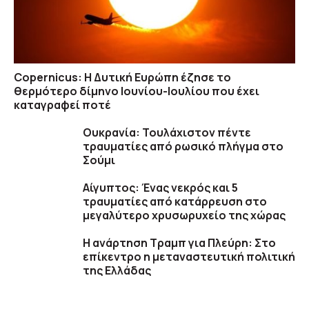
Copernicus: H Δυτική Ευρώπη έζησε το
θερμότερο δίμηνο Ιουνίου-Ιουλίου που έχει
καταγραφεί ποτέ
Ουκρανία: Τουλάχιστον πέντε
τραυματίες από ρωσικό πλήγμα στο
Σούμι
Αίγυπτος: Ένας νεκρός και 5
τραυματίες από κατάρρευση στο
μεγαλύτερο χρυσωρυχείο της χώρας
Η ανάρτηση Τραμπ για Πλεύρη: Στο
επίκεντρο η μεταναστευτική πολιτική
της Ελλάδας