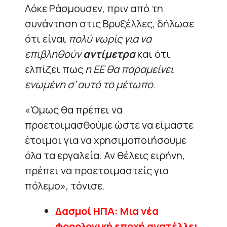
Λόκε Ράσμουσεν, πριν από τη
συνάντηση στις Βρυξέλλες, δήλωσε
ότι είναι
πολύ νωρίς για να
επιβληθούν
αντίμετρα
και ότι
ελπίζει πως
η ΕΕ θα παραμείνει
ενωμένη σ’ αυτό το μέτωπο
.
«Όμως θα πρέπει να
προετοιμασθούμε ώστε να είμαστε
έτοιμοι για να χρησιμοποιήσουμε
όλα τα εργαλεία. Αν θέλεις ειρήνη,
πρέπει να προετοιμαστείς για
πόλεμο», τόνισε.
Δασμοί ΗΠΑ: Μια νέα
φορολογική εποχή ανατέλλει