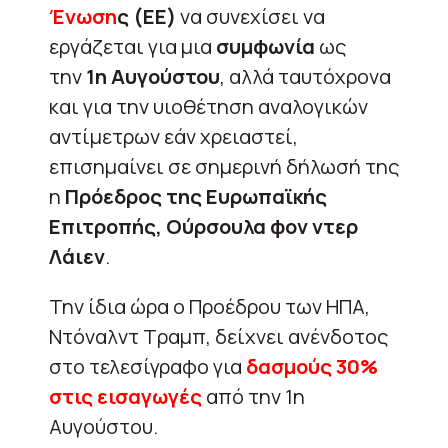
Ένωση
ς (ΕΕ)
να συνεχίσει να
εργάζεται για μια
συμφωνία
ως
την
1η Αυγούστου
, αλλά ταυτόχρονα
και για την υιοθέτηση αναλογικών
αντίμετρων εάν χρειαστεί,
επισημαίνει σε σημερινή δήλωσή της
η
Πρόεδρος της Ευρωπαϊκής
Επιτροπής, Ούρσουλα φον ντερ
Λάιεν
.
Την ίδια ώρα ο Προέδρου των ΗΠΑ,
Ντόναλντ Τραμπ, δείχνει ανένδοτος
στο τελεσίγραφο για
δασμούς 30%
στις εισαγωγές
από την 1η
Αυγούστου.