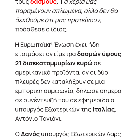
τους
δασμούς
. Τ
α χέρια μας
παραμένουν απλωμένα, αλλά δεν θα
δεχθούμε ότι μας προτείνουν
,
πρόσθεσε ο ίδιος.
Η Ευρωπαϊκή Ένωση έχει ήδη
ετοιμάσει αντίμετρα
δασμών ύψους
21 δισεκατομμυρίων ευρώ
σε
αμερικανικά προϊόντα, αν οι δύο
πλευρές δεν καταλήξουν σε μια
εμπορική συμφωνία, δήλωσε σήμερα
σε συνέντευξή του σε εφημερίδα ο
υπουργός Εξωτερικών της
Ιταλίας
,
Αντόνιο Ταγιάνι.
Ο
Δανός
υπουργός Εξωτερικών Λαρς