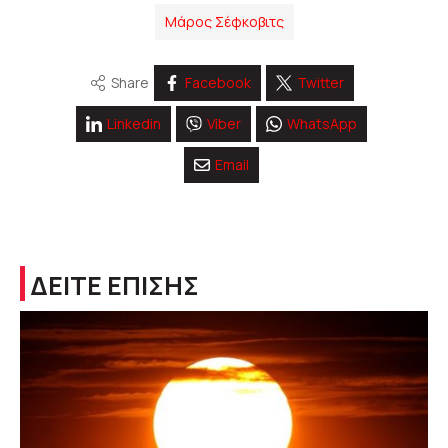
Μάρος Σέφκοβιτς
Share
Facebook
Twitter
Linkedin
Viber
WhatsApp
Email
ΔΕΙΤΕ ΕΠΙΣΗΣ