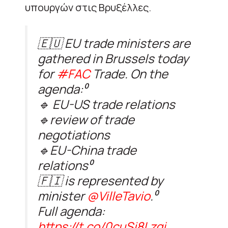
υπουργών στις Βρυξέλλες.
🇪🇺 EU trade ministers are
gathered in Brussels today
for
#FAC
Trade. On the
agenda:⁰
🔹 EU-US trade relations
🔹review of trade
negotiations
🔹EU-China trade
relations⁰
🇫🇮 is represented by
minister
@VilleTavio
.⁰
Full agenda:
https://t.co/0cuSj8Lzqi