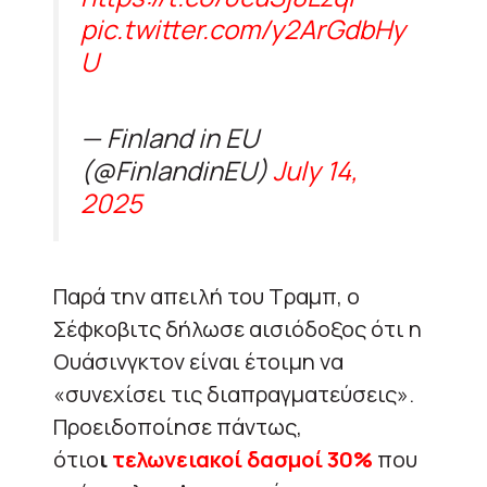
pic.twitter.com/y2ArGdbHy
U
— Finland in EU
(@FinlandinEU)
July 14,
2025
Παρά την απειλή του Τραμπ, ο
Σέφκοβιτς δήλωσε αισιόδοξος ότι η
Ουάσινγκτον είναι έτοιμη να
«συνεχίσει τις διαπραγματεύσεις».
Προειδοποίησε πάντως,
ότι
ο
ι
τελωνειακοί δασμοί 30%
που