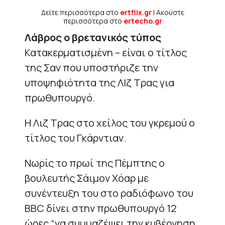
Δείτε περισσότερα στο
ertflix.gr
| Ακούστε
περισσότερα στο
ertecho.gr
Λάβρος ο βρετανικός τύπος
Κατακερματισμένη – είναι ο τίτλος
της Σαν που υποστήριζε την
υποψηφιότητα της ΛΙζ Τρας για
πρωθυπουργό.
Η Λιζ Τρας στο χείλος του γκρεμού ο
τίτλος του Γκάρντιαν.
Νωρίς το πρωί της Πέμπτης ο
βουλευτής Σάιμον Χόαρ με
συνέντευξη του στο ραδιόφωνο του
BBC δίνει στην πρωθυπουργό 12
ώρες “να συμμαζέψει την κυβέρνηση