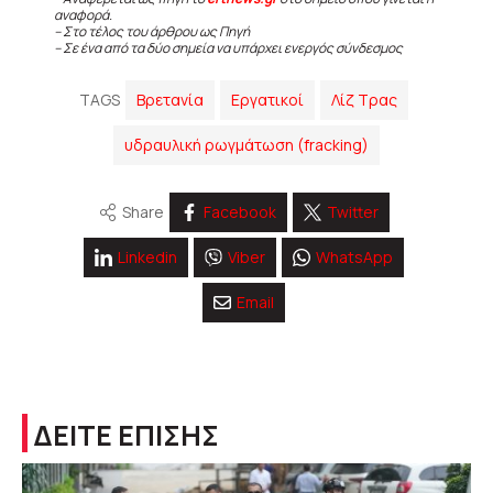
αναφορά.
– Στο τέλος του άρθρου ως Πηγή
– Σε ένα από τα δύο σημεία να υπάρχει ενεργός σύνδεσμος
TAGS
Βρετανία
Εργατικοί
Λίζ Τρας
υδραυλική ρωγμάτωση (fracking)
Share
Facebook
Twitter
Linkedin
Viber
WhatsApp
Email
ΔΕΙΤΕ ΕΠΙΣΗΣ