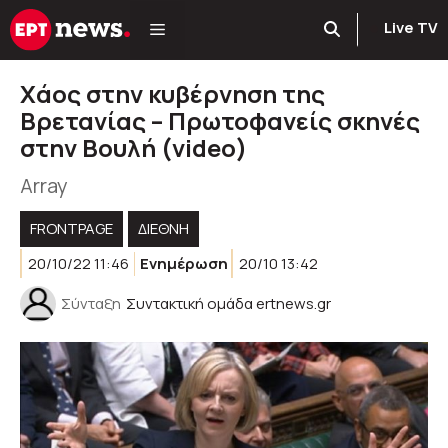
Μετάβαση
Live TV
σε
περιεχόμενο
Χάος στην κυβέρνηση της
Βρετανίας – Πρωτοφανείς σκηνές
στην Βουλή (video)
Array
FRONTPAGE
ΔΙΕΘΝΗ
20/10/22 11:46
Ενημέρωση
20/10 13:42
Σύνταξη
Συντακτική ομάδα ertnews.gr