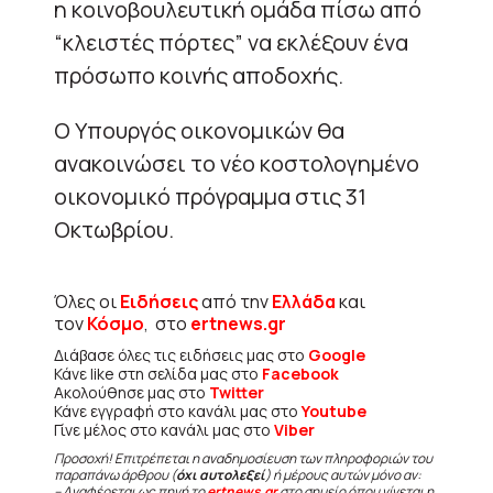
η κοινοβουλευτική ομάδα πίσω από
“κλειστές πόρτες” να εκλέξουν ένα
πρόσωπο κοινής αποδοχής.
Ο Υπουργός οικονομικών θα
ανακοινώσει το νέο κοστολογημένο
οικονομικό πρόγραμμα στις 31
Οκτωβρίου.
Όλες οι
Ειδήσεις
από την
Ελλάδα
και
τον
Κόσμο
, στο
ertnews.gr
Διάβασε όλες τις ειδήσεις μας στο
Google
Κάνε like στη σελίδα μας στο
Facebook
Ακολούθησε μας στο
Twitter
Κάνε εγγραφή στο κανάλι μας στο
Youtube
Γίνε μέλος στο κανάλι μας στο
Viber
Προσοχή! Επιτρέπεται η αναδημοσίευση των πληροφοριών του
παραπάνω άρθρου (
όχι αυτολεξεί
) ή μέρους αυτών μόνο αν:
– Αναφέρεται ως πηγή το
ertnews.gr
στο σημείο όπου γίνεται η