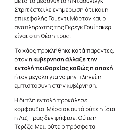
μετά τα μεσάνυχτα η Ντάουνινγκ
Στρiτ έστειλε ενημέρωση ότι και η
επικεφαλής Γουέντι Μόρτον και ο
αναπληρωτής της Γκρεγκ Γουίτακερ
είναι στη θέση τους.
Το χάος προκλήθηκε κατά παρόντες,
όταν
η κυβέρνηση άλλαξε την
εντολή πειθαρχίας καθώς η αποχή
ήταν μεγάλη για να μην πληγεί η
εμπιστοσύνη στην κυβέρνηση.
Η διπλή εντολή προκάλεσε
κομφούζιο. Μέσα σε αυτό ούτε η ίδια
η Λιζ Τρας δεν ψήφισε. Ούτε η
Τερέζα Μέι, ούτε ο πρόσφατα