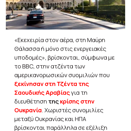
«Εκεχειρία στον αέρα, στη Μαύρη
Θάλασσα ή μόνο στις ενεργειακές
υποδομές», βρίσκονται, σύμφωνα με
το BBC, στην ατζέντα των
αμερικανορωσικών συομιλιών που
ξεκίνησαν στη Τζέντα της
Σαουδικής Αραβίας
για τη
διευθέτηση
της
κρίσης στην
Ουκρανία
. Χωριστές συνομιλίες
μεταξύ Ουκρανίας και ΗΠΑ
βρίσκονται παράλληλα σε εξέλιξη