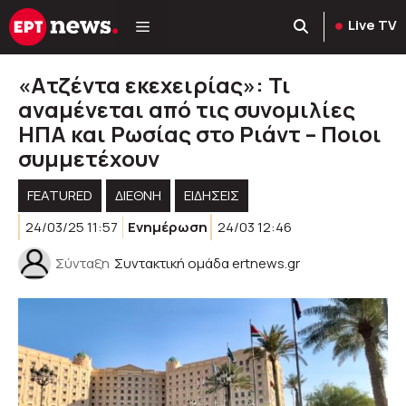
Μετάβαση
Live TV
σε
περιεχόμενο
«Ατζέντα εκεχειρίας»: Τι
αναμένεται από τις συνομιλίες
ΗΠΑ και Ρωσίας στο Ριάντ – Ποιοι
συμμετέχουν
FEATURED
ΔΙΕΘΝΗ
ΕΙΔΗΣΕΙΣ
24/03/25 11:57
Ενημέρωση
24/03 12:46
Σύνταξη
Συντακτική ομάδα ertnews.gr