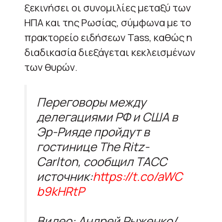
ξεκινήσει οι συνομιλίες μεταξύ των
ΗΠΑ και της Ρωσίας, σύμφωνα με το
πρακτορείο ειδήσεων Tass, καθώς η
διαδικασία διεξάγεται κεκλεισμένων
των θυρών.
Переговоры между
делегациями РФ и США в
Эр-Рияде пройдут в
гостинице The Ritz-
Carlton, сообщил ТАСС
источник:
https://t.co/aWC
b9kHRtP
Видео: Андрей Рыженко/