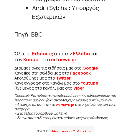
Andrii Sybiha
:
Υπουργός
Εξωτερικών
Πηγή: BBC
Όλες οι
Ειδήσεις
από την
Ελλάδα
και
τον
Κόσμο
, στο
ertnews.gr
Διάβασε όλες τις ειδήσεις μας στο
Google
Κάνε like στη σελίδα μας στο
Facebook
Ακολούθησε μας στο
Twitter
Κάνε εγγραφή στο κανάλι μας στο
Youtube
Γίνε μέλος στο κανάλι μας στο
Viber
Προσοχή! Επιτρέπεται η αναδημοσίευση των πληροφοριών του
παραπάνω άρθρου (
όχι αυτολεξεί
) ή μέρους αυτών μόνο αν:
– Αναφέρεται ως πηγή το
ertnews.gr
στο σημείο όπου γίνεται η
αναφορά.
– Στο τέλος του άρθρου ως Πηγή
– Σε ένα από τα δύο σημεία να υπάρχει ενεργός σύνδεσμος
TAGS
Ηνωμένες Πολιτείες