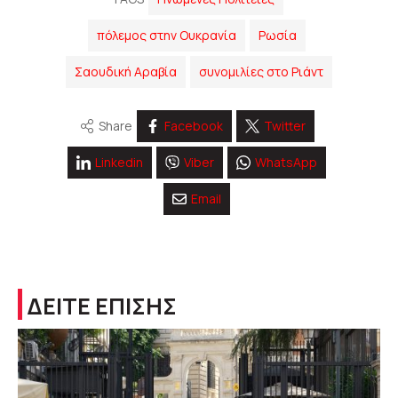
πόλεμος στην Ουκρανία
Ρωσία
Σαουδική Αραβία
συνομιλίες στο Ριάντ
Share
Facebook
Twitter
Linkedin
Viber
WhatsApp
Email
ΔΕΙΤΕ ΕΠΙΣΗΣ