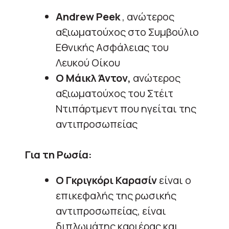
Andrew Peek
, ανώτερος
αξιωματούχος στο Συμβούλιο
Εθνικής Ασφάλειας του
Λευκού Οίκου
Ο Μάικλ Άντον,
ανώτερος
αξιωματούχος του Στέιτ
Ντιπάρτμεντ που ηγείται της
αντιπροσωπείας
Για τη Ρωσία:
Ο Γκριγκόρι Καρασίν
είναι ο
επικεφαλής της ρωσικής
αντιπροσωπείας, είναι
διπλωμάτης καριέρας και