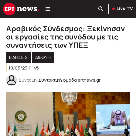
Μετάβαση
Live TV
σε
περιεχόμενο
Αραβικός Σύνδεσμος: Ξεκίνησαν
οι εργασίες της συνόδου με τις
συναντήσεις των ΥΠΕΞ
ΕΙΔΗΣΕΙΣ
ΔΙΕΘΝΗ
19/05/23 11:45
Σύνταξη
Συντακτική ομάδα ertnews.gr