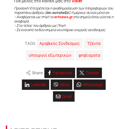
Γίνε μέλος στο κανάλι μας στο
Viber
Προσοχή! Επιτρέπεται η αναδημοσίευση των πληροφοριών του
παραπάνω άρθρου (
όχι αυτολεξεί
) ή μέρους αυτών μόνο αν:
– Αναφέρεται ως πηγή το
ertnews.gr
στο σημείο όπου γίνεται η
αναφορά.
– Στο τέλος του άρθρου ως Πηγή
– Σε ένα από τα δύο σημεία να υπάρχει ενεργός σύνδεσμος
TAGS
Αραβικός Σύνδεσμος
Τζέντα
υπουργοί εξωτερικών
ψηφίσματα
Share
Facebook
Twitter
Linkedin
Viber
WhatsApp
Email