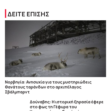
ΔΕΙΤΕ ΕΠΙΣΗΣ
Νορβηγία: Ανησυχία για τους μυστηριώδεις
θανάτους ταράνδων στο αρχιπέλαγος
Σβάλμπαρντ
Δούναβης: Η ιστορική ξηρασία έφερε
στο φως τη Γέφυρα του