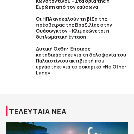
Κωνσταντίνου – Στα όριά της η
Ευρώπη από τον καύσωνα
Οι ΗΠΑ ανακαλούν τη βίζα της
πρέσβειρας της Βραζιλίας στην
Ουάσινγκτον – Κλιμακώνεται η
διπλωματική ένταση
Δυτική Οχθη: Έποικος
καταδικάστηκε για τη δολοφονία του
Παλαιστίνιου ακτιβιστή που
εργάστηκε για το οσκαρικό «No Other
Land»
ΤΕΛΕΥΤΑΙΑ ΝΕΑ