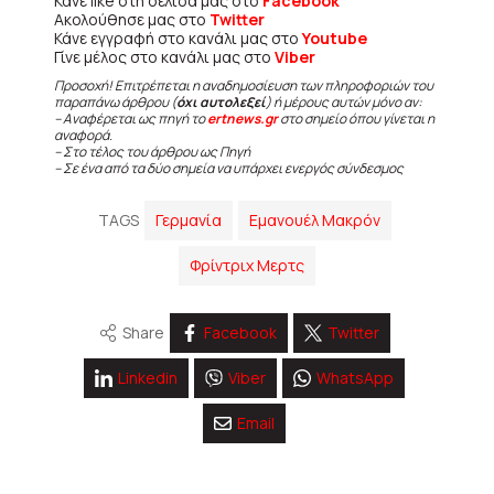
Κάνε like στη σελίδα μας στο
Facebook
Ακολούθησε μας στο
Twitter
Κάνε εγγραφή στο κανάλι μας στο
Youtube
Γίνε μέλος στο κανάλι μας στο
Viber
Προσοχή! Επιτρέπεται η αναδημοσίευση των πληροφοριών του
παραπάνω άρθρου (
όχι αυτολεξεί
) ή μέρους αυτών μόνο αν:
– Αναφέρεται ως πηγή το
ertnews.gr
στο σημείο όπου γίνεται η
αναφορά.
– Στο τέλος του άρθρου ως Πηγή
– Σε ένα από τα δύο σημεία να υπάρχει ενεργός σύνδεσμος
TAGS
Γερμανία
Εμανουέλ Μακρόν
Φρίντριχ Μερτς
Share
Facebook
Twitter
Linkedin
Viber
WhatsApp
Email