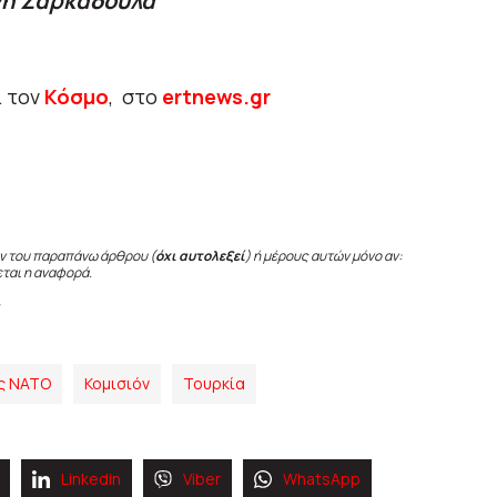
νη Ζαρκαδούλα
ι τον
Κόσμο
, στο
ertnews.gr
ν του παραπάνω άρθρου (
όχι αυτολεξεί
) ή μέρους αυτών μόνο αν:
εται η αναφορά.
ς ΝΑΤΟ
Κομισιόν
Τουρκία
Linkedin
Viber
WhatsApp