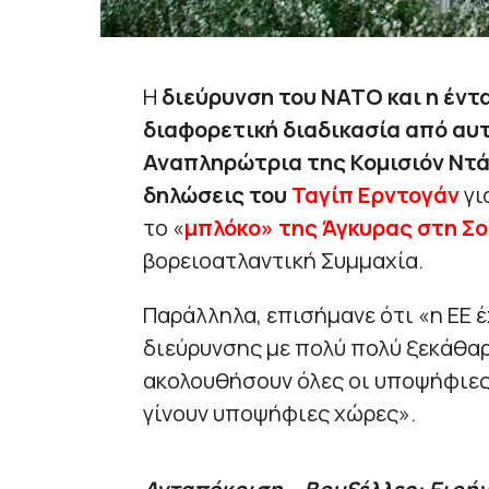
Η
διεύρυνση του ΝΑΤΟ και η έντ
διαφορετική διαδικασία από αυτ
Αναπληρώτρια της Κομισιόν Ντά
δηλώσεις του
Ταγίπ Ερντογάν
γι
το «
μπλόκο» της Άγκυρας στη Σ
βορειοατλαντική Συμμαχία.
Παράλληλα, επισήμανε ότι «η ΕΕ έ
διεύρυνσης με πολύ πολύ ξεκάθα
ακολουθήσουν όλες οι υποψήφιες 
γίνουν υποψήφιες χώρες».