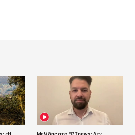
s: «Η
Μελίδης στο ΕΡΤnews: Δεν