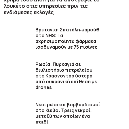
λουκέτο στις υπηρεσίες πριν τις
ενδιάμεσες εκλογές
Βρετανία: Σπατάλη‑μαμούθ
στο NHS: Τα
αχρησιμοποίητα φάρμακα
ισοδυναμούν με 75 πισίνες
Ρωσία: Πυρκαγιά σε
διυλιστήριο πετρελαίου
στο Κρασνοντάρ ύστερα
από ουκρανική επίθεση με
drones
Νέοι ρωσικοί βομβαρδισμοί
στο Κίεβο: Τρεις νεκροί,
μεταξύ των οποίων ένα
παιδί