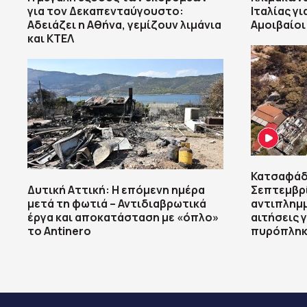
για τον Δεκαπενταύγουστο:
Ιταλίας γ
Αδειάζει η Αθήνα, γεμίζουν λιμάνια
Αμοιβαίοι
και ΚΤΕΛ
Κατσαφάδ
Δυτική Αττική: Η επόμενη ημέρα
Σεπτεμβρί
μετά τη φωτιά – Αντιδιαβρωτικά
αντιπλημμ
έργα και αποκατάσταση με «όπλο»
αιτήσεις 
το Antinero
πυρόπληκ