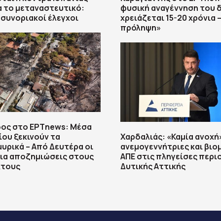
ια το μεταναστευτικό:
φυσική αναγέννηση του 
 συνοριακοί έλεγχοι
χρειάζεται 15-20 χρόνια –
πρόληψη»
ος στο ΕΡΤnews: Μέσα
ου ξεκινούν τα
Χαρδαλιάς: «Καμία ανοχή
υρικά – Από Δευτέρα οι
ανεμογεννήτριες και βιο
για αποζημιώσεις στους
ΑΠΕ στις πληγείσες περι
τους
Δυτικής Αττικής