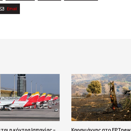
Email
ται η κόντρα Ισπανίας –
Καραγιάννης στο ΕΡΤnew