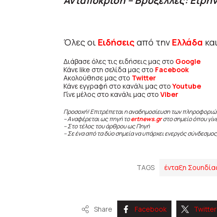
Ανταπόκριση – Βρυξέλλες: Ειρή
Όλες οι
Ειδήσεις
από την
Ελλάδα
κα
Διάβασε όλες τις ειδήσεις μας στο
Google
Κάνε like στη σελίδα μας στο
Facebook
Ακολούθησε μας στο
Twitter
Κάνε εγγραφή στο κανάλι μας στο
Youtube
Γίνε μέλος στο κανάλι μας στο
Viber
Προσοχή! Επιτρέπεται η αναδημοσίευση των πληροφοριώ
– Αναφέρεται ως πηγή το
ertnews.gr
στο σημείο όπου γίν
– Στο τέλος του άρθρου ως Πηγή
– Σε ένα από τα δύο σημεία να υπάρχει ενεργός σύνδεσμος
TAGS
ένταξη Σουηδία
Share
Facebook
Twitter