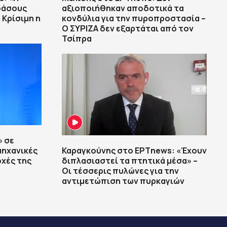
δάσους
αξιοποιήθηκαν αποδοτικά τα
 Κρίσιμη η
κονδύλια για την πυροπροστασία –
Ο ΣΥΡΙΖΑ δεν εξαρτάται από τον
Τσίπρα
» σε
μηχανικές
Καραγκούνης στο ΕΡΤnews: «Έχουν
οχές της
διπλασιαστεί τα πτητικά μέσα» –
Οι τέσσερις πυλώνες για την
αντιμετώπιση των πυρκαγιών