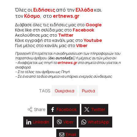
Όλες οι
Ειδήσεις
από την
Ελλάδα
και
τον
Κόσμο
, στο
ertnews.gr
Διάβασε όλες τις ειδήσεις μας στο
Google
Κάνε like στη σελίδα μας στο
Facebook
Ακολούθησε μας στο
Twitter
Κάνε εγγραφή στο κανάλι μας στο
Youtube
Γίνε μέλος στο κανάλι μας στο
Viber
Προσοχή! Επιτρέπεται η αναδημοσίευση των πληροφοριών του
παραπάνω άρθρου (
όχι αυτολεξεί
) ή μέρους αυτών μόνο αν:
– Αναφέρεται ως πηγή το
ertnews.gr
στο σημείο όπου γίνεται η
αναφορά.
– Στο τέλος του άρθρου ως Πηγή
– Σε ένα από τα δύο σημεία να υπάρχει ενεργός σύνδεσμος
TAGS
Ουκρανια
Ρωσια
Share
Facebook
Twitter
Linkedin
Viber
WhatsApp
Email