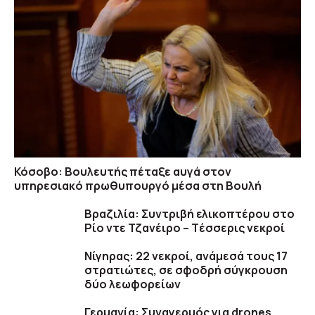
Κόσοβο: Βουλευτής πέταξε αυγά στον
υπηρεσιακό πρωθυπουργό μέσα στη Βουλή
Βραζιλία: Συντριβή ελικοπτέρου στο
Ρίο ντε Τζανέιρο – Tέσσερις νεκροί
Νίγηρας: 22 νεκροί, ανάμεσά τους 17
στρατιώτες, σε σφοδρή σύγκρουση
δύο λεωφορείων
Γερμανία: Συναγερμός για drones