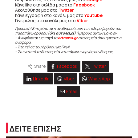
Κάνε like στη σελίδα μας στο
Facebook
Ακολούθησε μας στο
Twitter
Κάνε εγγραφή στο κανάλι μας στο
Youtube
Γίνε μέλος στο κανάλι μας στο
Viber
Προσοχή! Επιτρέπεται η αναδημοσίευση των πληροφοριών του
παραπάνω άρθρου (
όχι αυτολεξεί
) ή μέρους αυτών μόνο αν:
– Αναφέρεται ως πηγή το
ertnews.gr
στο σημείο όπου γίνεται η
αναφορά.
– Στο τέλος του άρθρου ως Πηγή
– Σε ένα από τα δύο σημεία να υπάρχει ενεργός σύνδεσμος
Share
Facebook
Twitter
Linkedin
Viber
WhatsApp
Email
ΔΕΙΤΕ ΕΠΙΣΗΣ