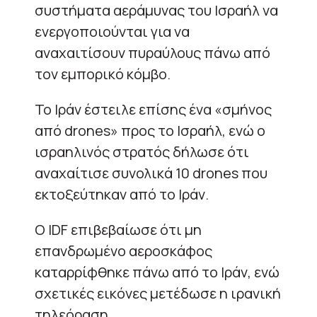
συστήματα αεράμυνας του Ισραήλ να
ενεργοποιούνται για να
αναχαιτίσουν πυραύλους πάνω από
τον εμπορικό κόμβο.
Το Ιράν έστειλε επίσης ένα «σμήνος
από drones» προς το Ισραήλ, ενώ ο
ισραηλινός στρατός δήλωσε ότι
αναχαίτισε συνολικά 10 drones που
εκτοξεύτηκαν από το Ιράν.
Ο IDF επιβεβαίωσε ότι μη
επανδρωμένο αεροσκάφος
καταρρίφθηκε πάνω από το Ιράν, ενώ
σχετικές εικόνες μετέδωσε η ιρανική
τηλεόραση.