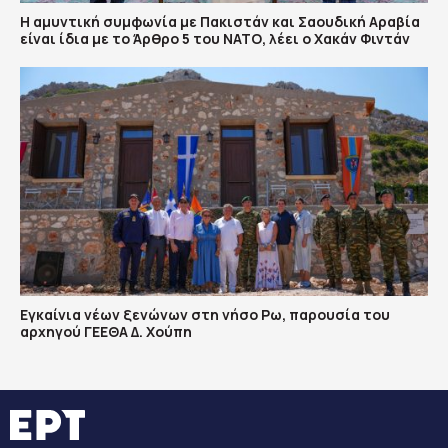
Η αμυντική συμφωνία με Πακιστάν και Σαουδική Αραβία
είναι ίδια με το Άρθρο 5 του ΝΑΤΟ, λέει ο Χακάν Φιντάν
Εγκαίνια νέων ξενώνων στη νήσο Ρω, παρουσία του
αρχηγού ΓΕΕΘΑ Δ. Χούπη