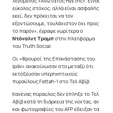
λεγόμενος «Ανώτατος Ηγέτης». Είναι
εύκολος στόχος, αλλά είναι ασφαλής
εκεί, δεν πρόκειται να τον
εξοντώσουμε, τουλάχιστον όχι προς
το παρόν», έγραψε νωρίτερα ο
Ντόναλντ Τραμπ
στην πλατφόρμα
του Truth Social.
Οι «Φρουροί της Επανάστασης του
Ιράν» ανακοίνωσαν στο μεταξύ ότι
εκτόξευσαν υπερηχητικούς
πυραύλους Fattah-1 στο Τελ Αβίβ.
Κανένας πύραυλος δεν έπληξε το Τελ
Αβίβ κατά τη διάρκεια της νύχτας, αν
και φωτογραφίες του AFP έδειξαν τα