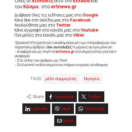
Όλες οι
Ειδήσεις
από την
Ελλάδα
και
τον
Κόσμο
, στο
ertnews.gr
Διάβασε όλες τις ειδήσεις μας στο
Google
Κάνε like στη σελίδα μας στο
Facebook
Ακολούθησε μας στο
Twitter
Κάνε εγγραφή στο κανάλι μας στο
Youtube
Γίνε μέλος στο κανάλι μας στο
Viber
Προσοχή! Επιτρέπεται η αναδημοσίευση των πληροφοριών του
παραπάνω άρθρου (
όχι αυτολεξεί
) ή μέρους αυτών μόνο αν:
– Αναφέρεται ως πηγή το
ertnews.gr
στο σημείο όπου γίνεται η
αναφορά.
– Στο τέλος του άρθρου ως Πηγή
– Σε ένα από τα δύο σημεία να υπάρχει ενεργός σύνδεσμος
TAGS
μέλη συμμορίας
Νιγηρία
Share
Facebook
Twitter
Linkedin
Viber
WhatsApp
Email