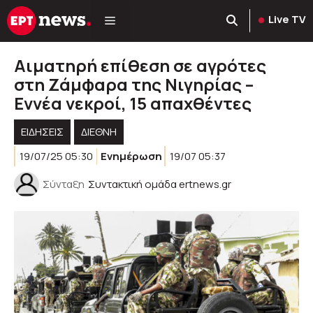
Μετάβαση
Live TV
σε
περιεχόμενο
Αιματηρή επίθεση σε αγρότες
στη Ζάμφαρα της Νιγηρίας –
Εννέα νεκροί, 15 απαχθέντες
ΕΙΔΗΣΕΙΣ
ΔΙΕΘΝΗ
19/07/25 05:30
Ενημέρωση
19/07 05:37
Σύνταξη
Συντακτική ομάδα ertnews.gr