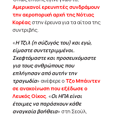
Αμερικανοί ερευνητές συνδράμουν
την αεροπορική αρχή της Νότιας
Κορέας
στην έρευνα για τα αίτοα της
συντριβής.
«
Η Τζιλ (η σύζυγός του) και εγώ,
είμαστε συντετριμμένοι.
Σκεφτόμαστε και προσευχόμαστε
για τους ανθρώπους που
επλήγησαν από αυτήν την
τραγωδία
» ανέφερε ο
Τζο Μπάιντεν
σε ανακοίνωση που εξέδωσε ο
Λευκός Οίκος
. «
Οι ΗΠΑ είναι
έτοιμες να παράσχουν κάθε
αναγκαία βοήθεια
» στη Σεούλ,