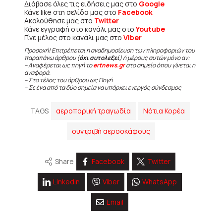
Διάβασε όλες τις ειδήσεις μας στο
Google
Κάνε like στη σελίδα μας στο
Facebook
Ακολούθησε μας στο
Twitter
Κάνε εγγραφή στο κανάλι μας στο
Youtube
Γίνε μέλος στο κανάλι μας στο
Viber
Προσοχή! Επιτρέπεται η αναδημοσίευση των πληροφοριών του
παραπάνω άρθρου (
όχι αυτολεξεί
) ή μέρους αυτών μόνο αν:
– Αναφέρεται ως πηγή το
ertnews.gr
στο σημείο όπου γίνεται η
αναφορά.
– Στο τέλος του άρθρου ως Πηγή
– Σε ένα από τα δύο σημεία να υπάρχει ενεργός σύνδεσμος
TAGS
αεροπορική τραγωδία
Νότια Κορέα
συντριβή αεροσκάφους
Share
Facebook
Twitter
Linkedin
Viber
WhatsApp
Email