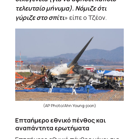
τελευταίο μήνυμα). Νόμιζε ότι
γύριζε στο σπίτι
» είπε ο Τζέον.
(AP Photo/Ahn Young-joon)
Επταήμερο εθνικό πένθος και
αναπάντητα ερωτήματα