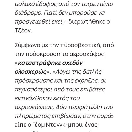
μαλακό έδαφος από τον τσιμεντένιο
διάδρομο. Γιατί δεν μπορούσε να
προσγειωθεί εκεί
;» διερωτήθηκε ο
Τζέον.
Σύμφωνα με την πυροσβεστική, από
την πρόσκρουση το αεροσκάφος
«
καταστράφηκε σχεδόν
ολοσχερώς
». «
Λόγω της διπλής
πρόσκρουσης και της έκρηξης, οι
περισσότεροι από τους επιβάτες
εκτινάχθηκαν εκτός του
αεροσκάφους. Δύο τυχερά μέλη του
πληρώματος επιβίωσαν, στην ουρά
»
είπε ο Γέομ Ντονγκ-μπου, ένας