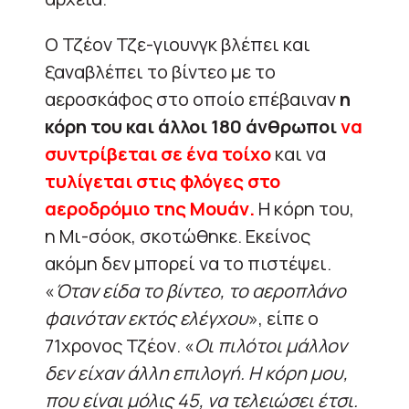
Ο Τζέον Τζε-γιουνγκ βλέπει και
ξαναβλέπει το βίντεο με το
αεροσκάφος στο οποίο επέβαιναν
η
κόρη του και άλλοι 180 άνθρωποι
να
συντρίβεται σε ένα τοίχο
και να
τυλίγεται στις φλόγες στο
αεροδρόμιο της Μουάν.
Η κόρη του,
η Μι-σόοκ, σκοτώθηκε. Εκείνος
ακόμη δεν μπορεί να το πιστέψει.
«
Όταν είδα το βίντεο, το αεροπλάνο
φαινόταν εκτός ελέγχου
», είπε ο
71χρονος Τζέον. «
Οι πιλότοι μάλλον
δεν είχαν άλλη επιλογή. Η κόρη μου,
που είναι μόλις 45, να τελειώσει έτσι.