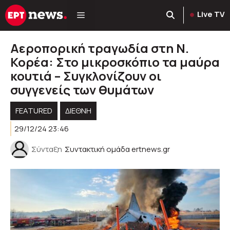
Μετάβαση
Live TV
σε
περιεχόμενο
Αεροπορική τραγωδία στη Ν.
Κορέα: Στο μικροσκόπιο τα μαύρα
κουτιά – Συγκλονίζουν οι
συγγενείς των θυμάτων
FEATURED
ΔΙΕΘΝΗ
29/12/24 23:46
Σύνταξη
Συντακτική ομάδα ertnews.gr