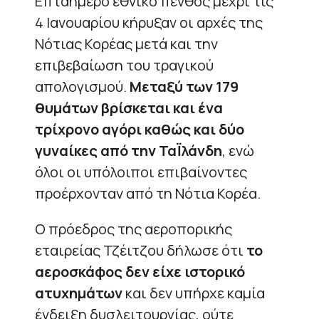
Επταήμερο εθνικό πένθος μέχρι τις
4 Ιανουαρίου κήρυξαν οι αρχές της
Νότιας Κορέας μετά και την
επιβεβαίωση του τραγικού
απολογισμού.
Μεταξύ των 179
θυμάτων βρίσκεται και ένα
τρίχρονο αγόρι καθώς και δύο
γυναίκες από την ΤαΪλάνδη
, ενώ
όλοι οι υπόλοιποι επιβαίνοντες
προέρχονταν από τη Νότια Κορέα.
Ο πρόεδρος της αεροπορικής
εταιρείας Τζέιτζου δήλωσε ότι
το
αεροσκάφος δεν είχε ιστορικό
ατυχημάτων
και δεν υπήρχε καμία
ένδειξη δυσλειτουργίας, ούτε