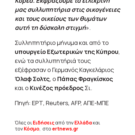
Κορέα. Εκφράζουμε τα ειλικρινή
μας συλλυπητήρια στις οικογένειες
και τους οικείους των θυμάτων
αυτή τη δύσκολη στιγμή
».
Συλληπητήριο μήνυμα και από το
υπουργείο Εξωτερικών της Κύπρου
,
ενώ τα συλλυπητήριά τους
εξέφρασαν ο Γερμανός Καγκελάριος
Όλαφ Σολτς
, ο
Πάπας Φραγκίσκος
και ο
Κινέζος πρόεδρος
Σι.
Πηγή: ΕΡΤ, Reuters, AFP, ΑΠΕ-ΜΠΕ
Όλες οι
Ειδήσεις
από την
Ελλάδα
και
τον
Κόσμο
, στο
ertnews.gr