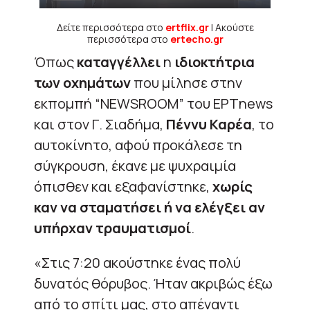
Δείτε περισσότερα στο
ertflix.gr
| Ακούστε
περισσότερα στο
ertecho.gr
Όπως
καταγγέλλει
η
ιδιοκτήτρια
των οχημάτων
που μίλησε στην
εκπομπή “NEWSROOM” του ΕΡΤnews
και στον Γ. Σιαδήμα,
Πέννυ Καρέα
, το
αυτοκίνητο, αφού προκάλεσε τη
σύγκρουση, έκανε με ψυχραιμία
όπισθεν και εξαφανίστηκε,
χωρίς
καν να σταματήσει ή να ελέγξει αν
υπήρχαν τραυματισμοί
.
«Στις 7:20 ακούστηκε ένας πολύ
δυνατός θόρυβος. Ήταν ακριβώς έξω
από το σπίτι μας, στο απέναντι