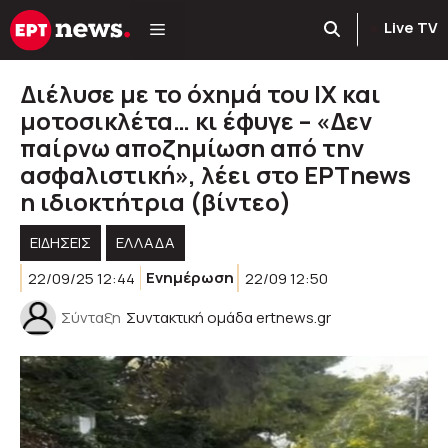
Μετάβαση
Live TV
σε
περιεχόμενο
Διέλυσε με το όχημά του ΙΧ και
μοτοσικλέτα… κι έφυγε – «Δεν
παίρνω αποζημίωση από την
ασφαλιστική», λέει στο ΕΡΤnews
η ιδιοκτήτρια (βίντεο)
ΕΙΔΗΣΕΙΣ
ΕΛΛΑΔΑ
22/09/25 12:44
Ενημέρωση
22/09 12:50
Σύνταξη
Συντακτική ομάδα ertnews.gr