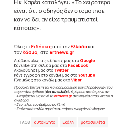
Η κ. Καρέα καταλήγει: «Το χειρότερο
είναι ότι ο οδηγός δεν σταμάτησε
καν να δει αν είχε τραυματιστεί
κάποιος».
Όλες οι
Ειδήσεις
από την
Ελλάδα
και
τον
Κόσμο
, στο
ertnews.gr
Διάβασε όλες τις ειδήσεις μας στο
Google
Κάνε like στη σελίδα μας στο
Facebook
Ακολούθησε μας στο
Twitter
Κάνε εγγραφή στο κανάλι μας στο
Youtube
Γίνε μέλος στο κανάλι μας στο
Viber
Προσοχή! Επιτρέπεται η αναδημοσίευση των πληροφοριών του
παραπάνω άρθρου (
όχι αυτολεξεί
) ή μέρους αυτών μόνο αν:
– Αναφέρεται ως πηγή το
ertnews.gr
στο σημείο όπου γίνεται η
αναφορά.
– Στο τέλος του άρθρου ως Πηγή
– Σε ένα από τα δύο σημεία να υπάρχει ενεργός σύνδεσμος
TAGS
αυτοκίνητο
Εκάλη
μοτοσικλέτα