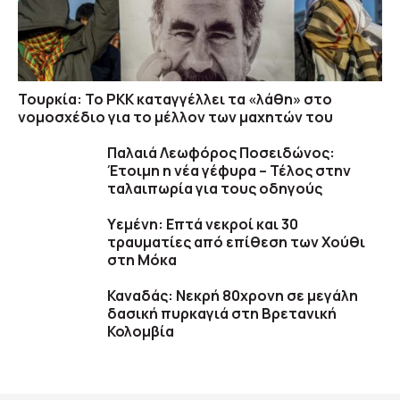
Τουρκία: Το PKK καταγγέλλει τα «λάθη» στο
νομοσχέδιο για το μέλλον των μαχητών του
Παλαιά Λεωφόρος Ποσειδώνος:
Έτοιμη η νέα γέφυρα – Τέλος στην
ταλαιπωρία για τους οδηγούς
Υεμένη: Επτά νεκροί και 30
τραυματίες από επίθεση των Χούθι
στη Μόκα
Καναδάς: Nεκρή 80χρονη σε μεγάλη
δασική πυρκαγιά στη Βρετανική
Κολομβία